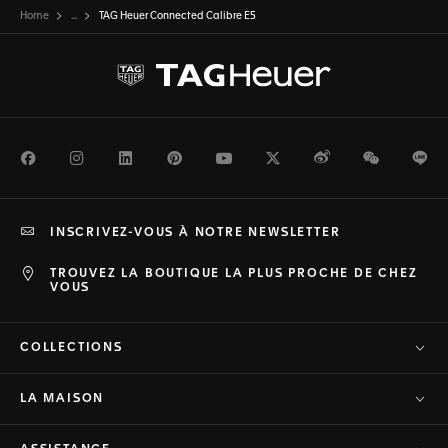
Home
...
TAG Heuer Connected Calibre E5
Facebook
Instagram
LinkedIn
Pinterest
Youtube
Twitter
Weibo
WeChat
Li
INSCRIVEZ-VOUS À NOTRE NEWSLETTER
TROUVEZ LA BOUTIQUE LA PLUS PROCHE DE CHEZ
VOUS
COLLECTIONS
LA MAISON