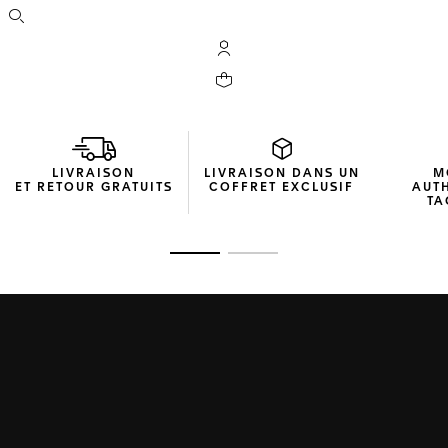
Ouvrir la barre de recherche
Compte My TAG Heuer
Votre panier contient 0 produit(s)
LIVRAISON
LIVRAISON DANS UN
M
ET RETOUR GRATUITS
COFFRET EXCLUSIF
AUT
TA
Ouvrir la diapositive 1
Ouvrir la diapositive 2