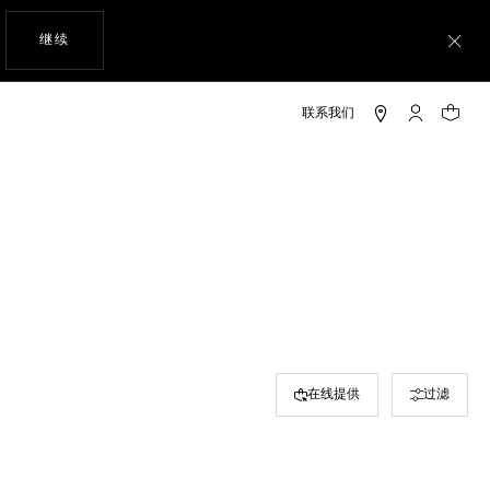
使用网站导航
继续
关
My TAG He
您的购