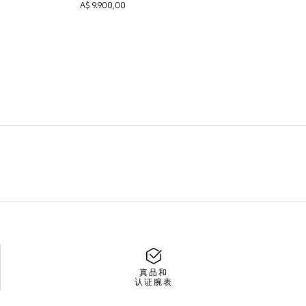
真品和
认证腕表