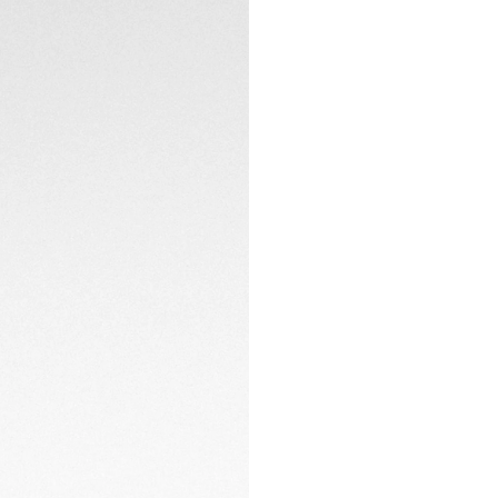
Beschichtung siche
Lifestyle und Aben
Angetrieben von d
diese Uhr ihre Ener
hohen Autonomie ist
Situation.