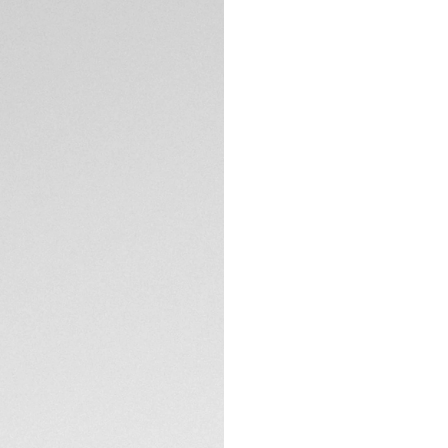
Exklusive Onlin
BESCHREIBUNG
Ihr rotes Gehäuse 
Solargraph (38 mm)
Großstadtabenteuer
leuchtende Farben
und sticht damit e
heraus.
Das weiße opalisie
Zifferblattring un
während sich die 
TECHNISCHE EIGEN
beschichteten Zeig
abheben.
Das 38-mm-Gehäuse
KONTAKT
passenden Kautschu
Langlebigkeit sorg