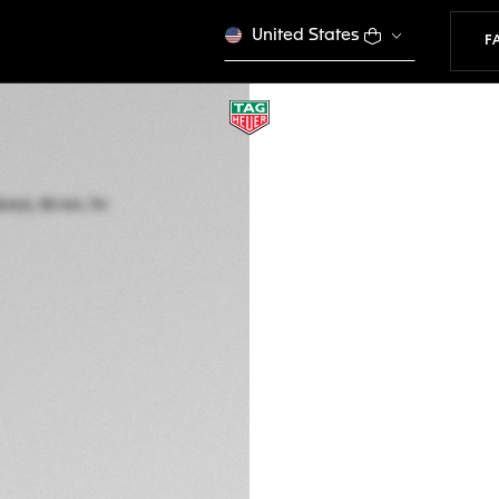
United States
F
TAG HEUER FORM
Quarz (Solar), 38 m
WBY1161.FT8086
€ 1.950,00
VE
5 Jahre Garantie