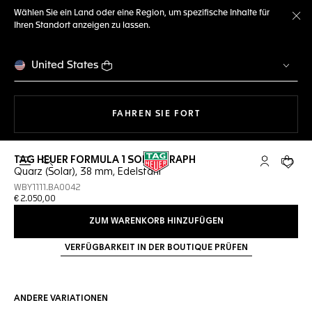
Wählen Sie ein Land oder eine Region, um spezifische Inhalte für
Ihren Standort anzeigen zu lassen.
Me
United States
MIT DER NAVIGATION 
FAHREN SIE FORT
TAG HEUER FORMULA 1 SOLARGRAPH
Suche öffnen
My TAG Heu
Ihr Wa
Quarz (Solar), 38 mm, Edelstahl
WBY1111.BA0042
€ 2.050,00
ZUM WARENKORB HINZUFÜGEN
VERFÜGBARKEIT IN DER BOUTIQUE PRÜFEN
ANDERE VARIATIONEN