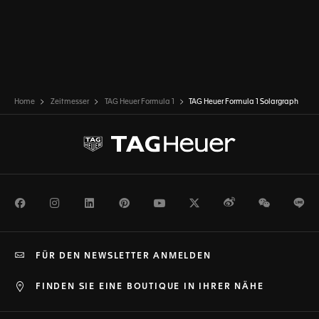
Home
Zeitmesser
TAG Heuer Formula 1
TAG Heuer Formula 1 Solargraph
Facebook
Instagram
LinkedIn
Pinterest
Youtube
Twitter
Weibo
WeChat
Li
FÜR DEN NEWSLETTER ANMELDEN
FINDEN SIE EINE BOUTIQUE IN IHRER NÄHE