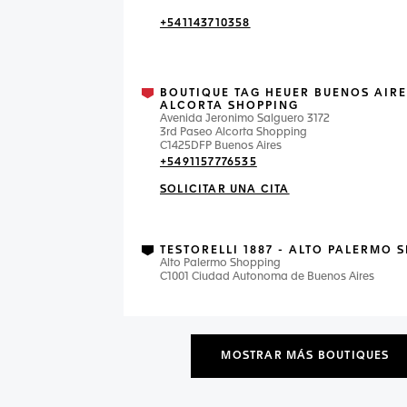
+541143710358
BOUTIQUE TAG HEUER BUENOS AIRE
ALCORTA SHOPPING
Avenida Jeronimo Salguero 3172
3rd Paseo Alcorta Shopping
C1425DFP Buenos Aires
+5491157776535
SOLICITAR UNA CITA
TESTORELLI 1887 - ALTO PALERMO 
Alto Palermo Shopping
C1001 Ciudad Autonoma de Buenos Aires
MOSTRAR MÁS BOUTIQUES