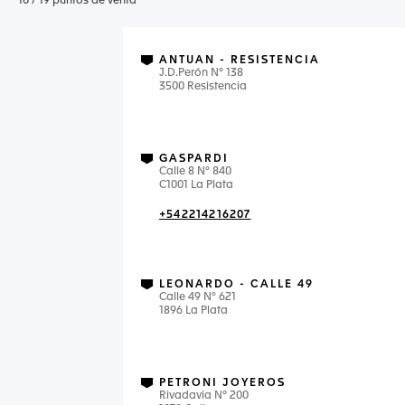
10
/
19
puntos de venta
ANTUAN - RESISTENCIA
J.D.Perón Nº 138
3500 Resistencia
GASPARDI
Calle 8 N° 840
C1001 La Plata
+542214216207
LEONARDO - CALLE 49
Calle 49 N° 621
1896 La Plata
PETRONI JOYEROS
Rivadavia Nº 200