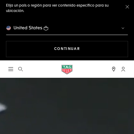
Elija un país o región para ver contenido específico para su
ubicación.
Ce
United States
NAVEGANDO EN LA WEB
CONTINUAR
Abrir el menú de búsqueda
Cuent