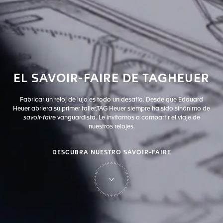
EL
SAVOIR-FAIRE
DE
TAG
HEUER
Fabricar un reloj de lujo es todo un desafío. Desde que Edouard
Heuer abriera su primer taller,
TAG Heuer siempre ha sido sinónimo de
savoir-faire
vanguardista. Le invitamos a compartir el viaje de
nuestros relojes.
DESCUBRA NUESTRO SAVOIR-FAIRE
en TAG Heuer