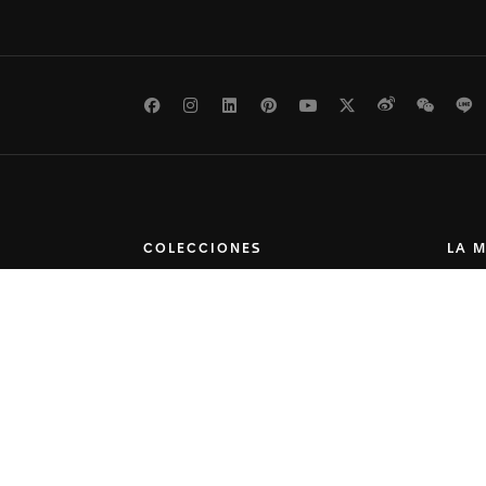
Facebook
Instagram
LinkedIn
Pinterest
Youtube
Twitter
Weibo
WeCh
L
COLECCIONES
LA 
Buscador de Relojes
Nuest
TAG Heuer Connected
Nuestr
TAG Heuer Carrera
Savoir
TAG Heuer Formula 1
Sala 
TAG Heuer Aquaracer
Oport
TAG Heuer Monaco
Mapa d