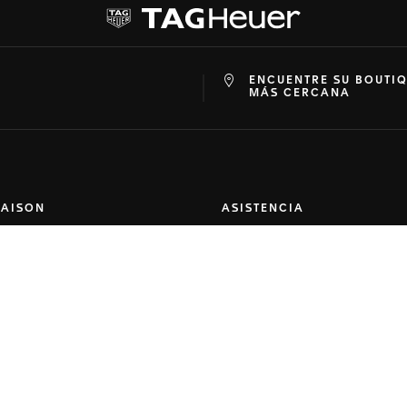
ENCUENTRE SU BOUTI
at
ine
MÁS CERCANA
MAISON
ASISTENCIA
ra empresa
Contacto
a historia
Preguntas frecuentes
-Faire
Servicios online
de prensa
Garantía
unidades laborales
Envío
el sitio
Devoluciones