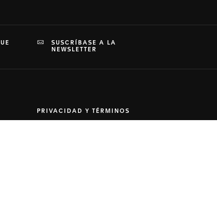
QUE
SUSCRÍBASE A LA
NEWSLETTER
PRIVACIDAD Y TÉRMINOS
Términos y condiciones
Política de privacidad
Configuración de cookies
Términos de uso
Política de derechos humanos
Política de salud, seguridad y
medioambiente