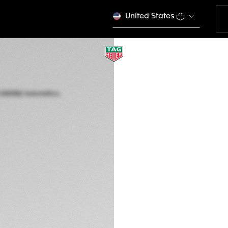
United States
EDICIÓN LIMITADA
TAG HEUER CARRE
Automático, 42 mm,
CBS2041.EB0382
Este producto se dej
DESCRIPCIÓN