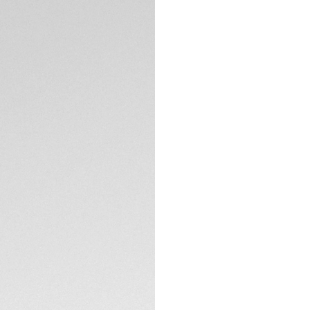
El TAG Heuer Carre
18 quilates, que c
Montecarlo de 1965,
modelo, una autént
relojes numerados
Este impresionante
índices, anillos y
(18 qt 3N). La llam
ESPECIFICACIONES 
componentes contr
rojo, que evocan el 
Este reloj, equipa
de Manufactura, re
Porsche. Su legend
se refleja en la es
histórica. Con una
y una reserva de m
como una obra mae
La correa de piel 
hebilla ardillón de
elegancia absoluta