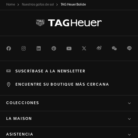
Home
Nuestras gafas de sol
TAG Heuer Bolide
Facebook
Instagram
LinkedIn
Pinterest
Youtube
Twitter
Weibo
WeChat
Li
SUSCRÍBASE A LA NEWSLETTER
ENCUENTRE SU BOUTIQUE MÁS CERCANA
COLECCIONES
LA MAISON
ASISTENCIA