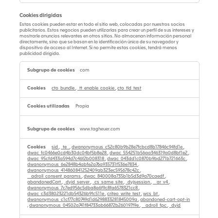
Cookies dirigidas
Estas cookies pueden estar en todo el sitio web, colocadas por nuestros socios
publicitarios. Estos negocios pueden utilizarlas para crear un perfil de sus intereses y
mostrarle anuncios relevantes en otros sitios. No almacenan información personal
directamente, sino que se basan en la identificación única de su navegador y
dispositivo de acceso al Internet. Si no permite estas cookies, tendrá menos
publicidad dirigida.
Cookies
dirigidas
com
cto_bundle
,
_tt_enable_cookie
,
cto_tld_test
Propia
www.tagheuer.com
sid
,
_te_
,
dwanonymous_c52c80b9b28e7fcbcd8b17846c94fd1e
,
dwac_fc0466e0cd4b30dc04bf5b8e28
,
dwac_554251b56aa346319a0d8bf1e2
,
dwac_95cfd433a594d7c46f2b008318
,
dwac_043dd1c0870b9bd271b721663c
,
dwanonymous_6e2848b4abfe2a76a935731f536e7834
,
dwanonymous_414860841252409ab323ec595678c42c
,
__adroll_consent_params
,
dwac_840008a735b1b5d3d9a70caedf
,
abandonedCart
,
_dyid_server
,
_cs_same_site
,
_dyjsession
,
__ar_v4
,
dwanonymous_7c7ed956c5dba8a6f9c8fa6578321cc8
,
dwac_c3d38023221db54326b9fc511e
,
criteo_write_test
,
wcs_bt
,
dwanonymous_c1cf77c80749d1d6298833281845009a
,
abandoned-cart-opt-in
,
dwanonymous_04502a741f84733ab66872b260197f9e
,
__adroll_fpc
,
_dyid