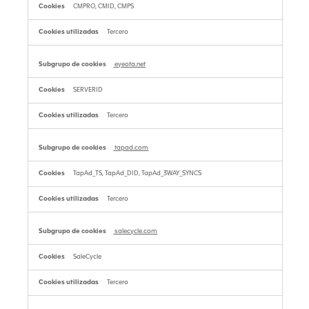
CMPRO, CMID, CMPS
Tercero
eyeota.net
SERVERID
Tercero
tapad.com
TapAd_TS, TapAd_DID, TapAd_3WAY_SYNCS
Tercero
salecycle.com
SaleCycle
Tercero