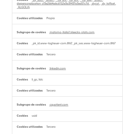
_dy_soct
,
_dcact
,
__cq_dnt
,
_cq_dnt
,
__cq_seg
,
_anact
,
dwpersonalization_cf3e2664a6c6152e3a3f437a3ed51c7d
,
_dycst
,
_dy_toffset
,
_ALGOLIA
Propia
matomo-italia1.kleecks-stats.com
_pk_id.www-tagheuer-com.8f67, _pk_ses.www-tagheuer-com.8f67
Tercero
linkedin.com
li_gc, lidc
Tercero
cquotient.com
uuid
Tercero