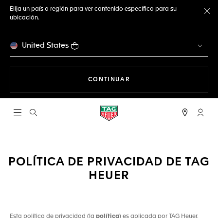
Elija un país o región para ver contenido específico para su
ubicación.
Ce
United States
NAVEGANDO EN LA WEB
CONTINUAR
Abrir el menú de búsqueda
Cuent
POLÍTICA DE PRIVACIDAD DE TAG
HEUER
Esta política de privacidad (la
política
) es aplicada por TAG Heuer,