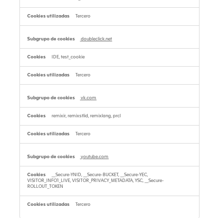
Tercero
doubleclick.net
IDE, test_cookie
Tercero
vk.com
remixir, remixstlid, remixlang, prcl
Tercero
youtube.com
__Secure-YNID, __Secure-BUCKET, __Secure-YEC,
VISITOR_INFO1_LIVE, VISITOR_PRIVACY_METADATA, YSC, __Secure-
ROLLOUT_TOKEN
Tercero