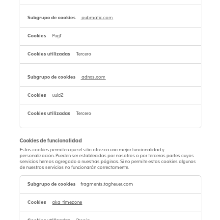
pubmatic.com
PugT
Tercero
adnxs.xom
uuid2
Tercero
Cookies de funcionalidad
Estas cookies permiten que el sitio ofrezca una mejor funcionalidad y
personalización. Pueden ser establecidas por nosotros o por terceras partes cuyos
servicios hemos agregado a nuestras páginas. Si no permite estas cookies algunos
de nuestros servicios no funcionarán correctamente.
Cookies
de
fragments.tagheuer.com
funcionalidad
aka_timezone