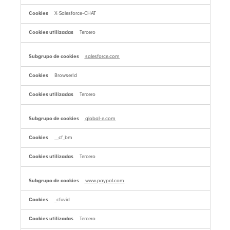
X-Salesforce-CHAT
Tercero
salesforce.com
BrowserId
Tercero
global-e.com
__cf_bm
Tercero
www.paypal.com
_cfuvid
Tercero