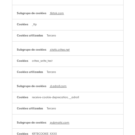
tiktok.com
_ttp
Tercero
static.criteo.net
criteo_write_test
Tercero
d.adroll.com
receive-cookie-deprecation, __adroll
Tercero
pubmatic.com
KRTBCOOKIE_XXXX