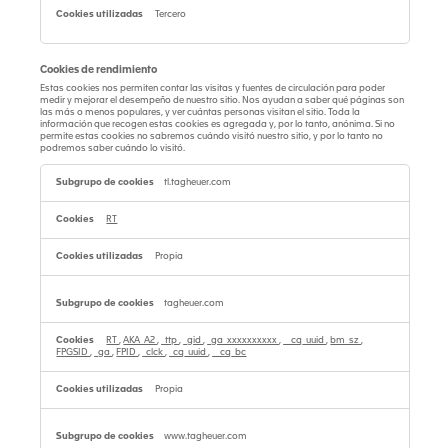
Tercero
Cookies de rendimiento
Estas cookies nos permiten contar las visitas y fuentes de circulación para poder
medir y mejorar el desempeño de nuestro sitio. Nos ayudan a saber qué páginas son
las más o menos populares, y ver cuántas personas visitan el sitio. Toda la
información que recogen estas cookies es agregada y, por lo tanto, anónima. Si no
permite estas cookies no sabremos cuándo visitó nuestro sitio, y por lo tanto no
podremos saber cuándo lo visitó.
Cookies
de
tl.tagheuer.com
rendimiento
RT
Propia
tagheuer.com
RT
,
AKA_A2
,
_ttp
,
_gid
,
_ga_xxxxxxxxxx
,
__cq_uuid
,
bm_sz
,
FPGSID
,
_ga
,
FPID
,
_clck
,
_cq_uuid
,
__cq_bc
Propia
www.tagheuer.com