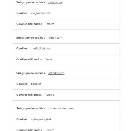
criteo.com
cto_bundle, uid
Tercero
adroll.com
__adroll_shared
Tercero
linkedin.com
bcookie
Tercero
dynamic.criteo.com
criteo_write_test
Tercero