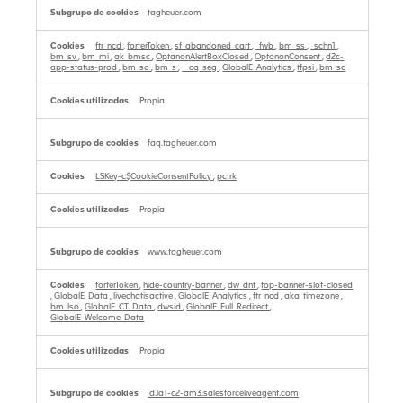
tagheuer.com
ftr_ncd
,
forterToken
,
sf_abandoned_cart
,
_fwb
,
bm_ss
,
_schn1
,
bm_sv
,
bm_mi
,
ak_bmsc
,
OptanonAlertBoxClosed
,
OptanonConsent
,
d2c-
app-status-prod
,
bm_so
,
bm_s
,
__cq_seg
,
GlobalE_Analytics
,
tfpsi
,
bm_sc
Propia
faq.tagheuer.com
LSKey-c$CookieConsentPolicy
,
pctrk
Propia
www.tagheuer.com
forterToken
,
hide-country-banner
,
dw_dnt
,
top-banner-slot-closed
,
GlobalE_Data
,
livechatisactive
,
GlobalE_Analytics
,
ftr_ncd
,
aka_timezone
,
bm_lso
,
GlobalE_CT_Data
,
dwsid
,
GlobalE_Full_Redirect
,
GlobalE_Welcome_Data
Propia
d.la1-c2-am3.salesforceliveagent.com