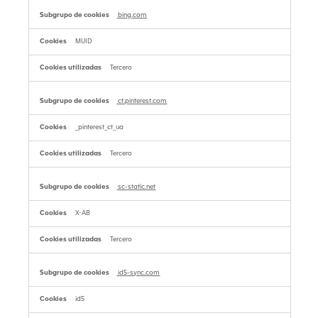
bing.com
MUID
Tercero
ct.pinterest.com
_pinterest_ct_ua
Tercero
sc-static.net
X-AB
Tercero
id5-sync.com
id5