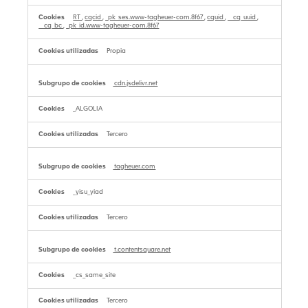
RT
,
cqcid
,
_pk_ses.www-tagheuer-com.8f67
,
cquid
,
__cq_uuid
,
__cq_bc
,
_pk_id.www-tagheuer-com.8f67
Propia
cdn.jsdelivr.net
_ALGOLIA
Tercero
tagheuer.com
_yisu_yiad
Tercero
t.contentsquare.net
_cs_same_site
Tercero