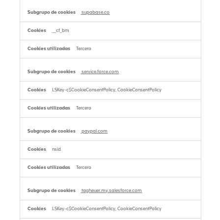
supabase.co
__cf_bm
Tercero
service.force.com
LSKey-c$CookieConsentPolicy, CookieConsentPolicy
Tercero
paypal.com
nsid
Tercero
tagheuer.my.salesforce.com
LSKey-c$CookieConsentPolicy, CookieConsentPolicy