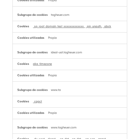
Propia
tagheuer.com
_sp_root_domain_test_xxxxxxxxxxxxx
,
_pin_unauth
,
_abck
Propia
ideal-uat.tagheuer.com
aka_timezone
Propia
www.ta
_cqact
Propia
www.tagheuer.com