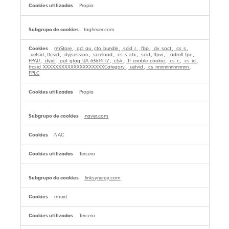
Propia
tagheuer.com
rmStore
,
_gcl_au
,
cto_bundle
,
_scid_r
,
_fbp
,
_dy_soct
,
_cs_s
,
_uetsid
,
ttcsid
,
_dyjsession
,
_screload
,
_cs_s_ctx
,
_scid
,
tfpvi
,
__adroll_fpc
,
FPAU
,
_dyid
,
_gat_gtag_UA_63614_17
,
_clsk
,
_tt_enable_cookie
,
_cs_c
,
_cs_id
,
ttcsid_XXXXXXXXXXXXXXXXXXXXCategory
,
_uetvid
,
_cs_nnnnnnnnnnnnn
,
FPLC
Propia
naver.com
NAC
Tercero
linksynergy.com
rmuid
Tercero