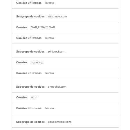
Tercero
wcs.naver.com
NWB_LEGACY, NWB
Tercero
pinterest.com
ar_debug
Tercero
snapchat.com
sc_at
Tercero
casalemedia.com