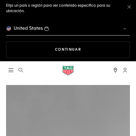
Elija un país o región para ver contenido específico para su
ubicación.
Ce
United States
NAVEGANDO EN LA WEB
CONTINUAR
Abrir el menú de búsqueda
Cuent