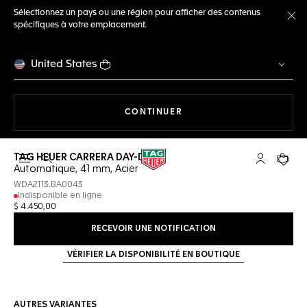
Sélectionnez un pays ou une région pour afficher des contenus
spécifiques à votre emplacement.
Fe
United States
LA NAVIGATION SUR LE S
CONTINUER
TAG HEUER CARRERA DAY-DATE
Ouvrir la barre de recherche
Compte My
Votre 
Automatique, 41 mm, Acier
WDA2113.BA0043
Indisponible en ligne
$ 4.450,00
RECEVOIR UNE NOTIFICATION
VÉRIFIER LA DISPONIBILITÉ EN BOUTIQUE
AUTRES VARIANTES