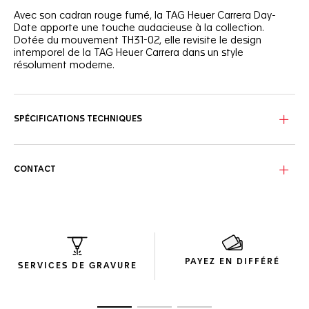
Avec son cadran rouge fumé, la TAG Heuer Carrera Day-
Date apporte une touche audacieuse à la collection.
Dotée du mouvement TH31-02, elle revisite le design
intemporel de la TAG Heuer Carrera dans un style
résolument moderne.
Sublimé par des aiguilles et index rhodiés, le cadran opalin
rouge fumé ne laisse personne indifférent tandis que la
bride noire lui confère une intensité unique. Sur le fond du
SPÉCIFICATIONS TECHNIQUES
boîtier, la Couronne de la Victoire gravée rappelle la
légende de succès qui accompagne la TAG Heuer Carrera.
Le bracelet à trois rangées à maillons ajustables en H avec
CONTACT
double boucle déployante offre un confort optimal. Sa
finition en acier poli s’harmonise parfaitement avec le
boîtier.
Ultra-fiable et précis, le mouvement TH31-02 assure une
réserve de marche de 80 heures. La fonction jour-date
ajoute une dimension pratique à ce design singulier.
PAYEZ EN DIFFÉRÉ
SERVICES DE GRAVURE