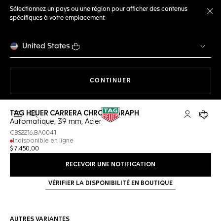
Sélectionnez un pays ou une région pour afficher des contenus
spécifiques à votre emplacement.
Fe
United States
LA NAVIGATION SUR LE S
CONTINUER
TAG HEUER CARRERA CHRONOGRAPH
Ouvrir la barre de recherche
Compte My
Votre 
Automatique, 39 mm, Acier
CBS2216.BA0041
Indisponible en ligne
$ 7.450,00
RECEVOIR UNE NOTIFICATION
VÉRIFIER LA DISPONIBILITÉ EN BOUTIQUE
AUTRES VARIANTES