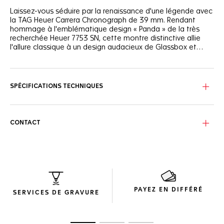
Laissez-vous séduire par la renaissance d'une légende avec
la TAG Heuer Carrera Chronograph de 39 mm. Rendant
hommage à l'emblématique design « Panda » de la très
recherchée Heuer 7753 SN, cette montre distinctive allie
l'allure classique à un design audacieux de Glassbox et
entame ainsi une nouvelle ère horlogère pour les
passionnés de course automobile et d'héritage.
L'emblématique disposition bi-compax « Panda » associant
un cadran argenté soleillé à deux cadrans secondaires noirs
azurés offre une lisibilité optimale grâce au rehaut incurvé
SPÉCIFICATIONS TECHNIQUES
et aux éléments contrastés du cadran.
Profitez d'une meilleure ergonomie grâce au boîtier sans
lunette et au verre saphir bombé, une merveille technique
CONTACT
qui incarne la vision de Jack Heuer en matière de lisibilité.
Le bracelet en acier à trois rangs, associé pour la première
fois à un modèle TAG Heuer Carrera de 39 mm Glassbox,
représente un choix associant l'élégance à la résistance,
parfait pour les amateurs exigeants.
PAYEZ EN DIFFÉRÉ
SERVICES DE GRAVURE