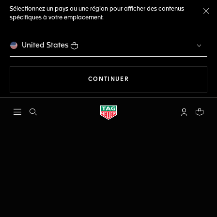
Sélectionnez un pays ou une région pour afficher des contenus
spécifiques à votre emplacement.
Fe
United States
LA NAVIGATION SUR LE S
CONTINUER
Ouvrir la barre de recherche
Compte My
Votre 