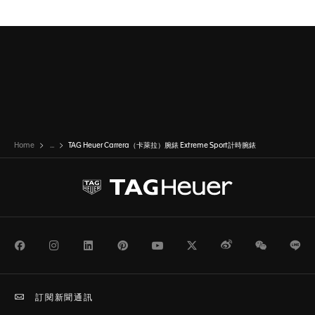
前往投影片 1
前往投影片 2
Home
...
TAG Heuer Carrera（卡萊拉）腕錶 Extreme Sport計時腕錶
Facebook
Instagram
LinkedIn
Pinterest
Youtube
Twitter
Weibo
WeChat
Li
訂閱新聞通訊