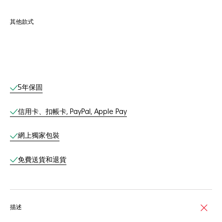
其他款式
網上服務
5年保固
信用卡、扣帳卡, PayPal, Apple Pay
網上獨家包裝
免費送貨和退貨
描述