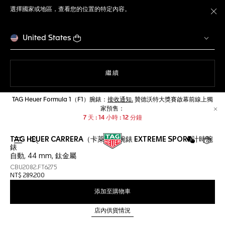
選擇國家或地區，查看您的位置的特定內容。
關
United States
瀏覽網站
繼續
TAG Heuer Formula 1（F1）腕錶：
接收通知.
贊德沃特大獎賽啟幕前線上獨
家預售：
關
7
天
14
小時
12
分鐘
TAG HEUER CARRERA（卡萊拉）腕錶 EXTREME SPORT計時腕
開啟搜尋
微信
您的購
錶
自動, 44 mm, 鈦金屬
CBU2082.FT6275
NT$ 289.200
添加至購物車
店內供貨情況