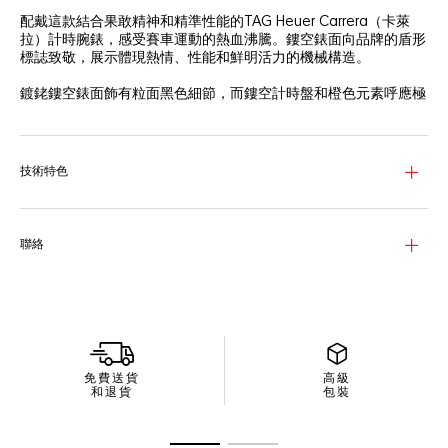
配戴這款結合果敢精神和精準性能的TAG Heuer Carrera（卡萊
拉）計時腕錶，感受賽車運動的熱血沸騰。鏤空錶面向品牌的盾形
標誌致敬，展示體現熱情、性能和鮮明活力的機械構造。
鍍銠鏤空錶面飾有粒面黑色細節，而鏤空計時盤和橙色元素呼應極
限運動的刺激悸動。
這款44毫米計時腕錶配備2級鈦金屬錶殼，側面採用黑色PVD塗層
粒面鏤空設計，搭配黑色噴砂陶瓷錶圈，於賽道內外均堅韌無比。
技術特色
TH20-00錶廠自製機芯具有NAC飾面和顏色相配的細節，透過藍
寶石水晶玻璃錶背盡顯美態，彰顯腕錶的無畏靈魂。
聯絡
免費送貨
高級
和退貨
包裝