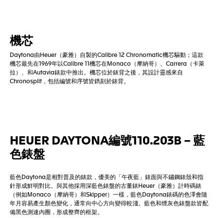
機芯
Daytona由Heuer（豪雅）自製的Calibre 12 Chronomatic機芯驅動；這款
機芯最先在1969年以Calibre 11機芯在Monaco（摩納哥）、Carrera（卡萊
拉）、和Autavia錶款中推出。機芯位於錶背之後，其設計靈感來自
Chronosplit，包括編號和序號皆鐫刻於錶背。
HEUER DAYTONA編號110.203B – 藍
色錶盤
藍色Daytona是相對普及的錶款，優美的「午夜藍」錶面與不鏽鋼錶殼和指
針形成鮮明對比。與其他採用深藍色錶盤的古董錶Heuer（豪雅）計時碼錶
（例如Monaco（摩納哥）和Skipper）一樣，藍色Daytona錶碼的色澤會隨
年月容易產生顏色變化，通常向中心方向變得較淺。藍色和煙灰色錶盤款皆配
備黑色測速內圈，形成整齊的框架。