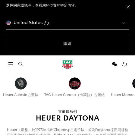
選擇國家或地區，查看您的位置的特定內容。
關
United States
瀏覽網站
繼續
開啟搜尋
微信
您的購
Heuer Autavia古董錶
TAG Heuer Carrera（卡萊拉）古董錶
Heuer Mo
古董錶系列
HEUER DAYTONA
Heuer（豪雅）於1975年推出Chronosplit電子錶，並為Daytona採用同樣格