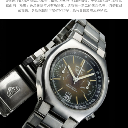
調前衛的錶殼和整合式錶帶，搭載Calibre 12自動機芯。午夜藍錶面和煙灰色
錶面的「漸層」色澤會隨年月有所變化，造就獨一無二的錶面色澤，備受收藏
家青睞。各款腕錶留下獨特的印記，為收集錶款增添神秘感。