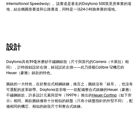
International Speedway）。該賽道是著名的Daytona 500英里房車賽的場
地，結合橢圓形賽道和公路賽道，同時是一項24小時跑車賽的場地。
設計
Daytona具有39毫米磨砂不鏽鋼錶殼（尺寸與當代的Carrera（卡萊拉）相
同），計時按鈕設於右側，錶冠設於左側——此乃搭載Calibre 12機芯的
Heuer（豪雅）錶款的特色。
腕錶的一大特色，在於整合式精鋼錶鍊，換言之，腕錶沒有「錶耳」，也沒有
可選配的皮革錶帶。Daytona並非唯一一款配備整合式錶鍊的Heuer（豪雅）
不鏽鋼錶款，許多設計元素與翌年（1997年）推出的
Heuer Cortina
（如下所
示）相同。兩款腕錶擁有十分相似的錶盤（只有小錶盤指針的外型不同），配
備相同的機芯、相似的錶殼尺寸和整合式錶鍊。