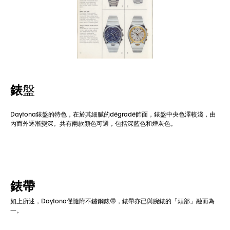
錶
盤
Daytona錶盤的特色，在於其細膩的dégradé飾面，錶盤中央色澤較淺，由
內而外逐漸變深。共有兩款顏色可選，包括深藍色和煙灰色。
錶帶
如上所述，Daytona僅隨附不鏽鋼錶帶，錶帶亦已與腕錶的「頭部」融而為
一。