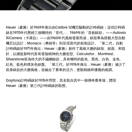
Heuer（豪雅）於1969年推出由Calibre 12機芯驅動的計時碼錶；這些計時碼
錶在1970年代歷經三個獨特的「世代」。1969年的「首創錶款」——Autavia
和Carrera（卡萊拉）——由1960年代風格發展而成，錶殼專為搭載大型自動
機芯以設計；Monaco（摩納哥）則呈現當代的前衛設計。「第二代」自動
計時碼錶於1971年推出；Heuer（豪雅）創作了風格大膽的錶殼、錶面、和指
針，以捕捉新時代富有冒險精神的大膽造型。Calculator、Montreal、
Silverstone皆為特大的不鏽鋼錶款，具有獨特的藍色、黑色、白色、金色、
紅色、藍色和煙灰色錶盤。「第三代」於1976年推出，Heuer（豪雅）減少了
前身錶款的大膽風格，並融合了賽車的活力，更顯精緻和優雅的格調。
Daytona計時碼錶於1976年問世，其名取自其中一個傳奇賽車場，體現
Heuer（豪雅）第三代計時碼錶的取態。