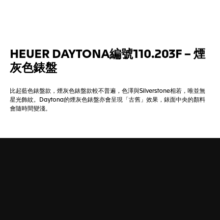
HEUER DAYTONA編號110.203F – 煙
灰色錶盤
比起藍色錶盤款，煙灰色錶盤款較不普遍，色澤與Silverstone相若，唯並無
星光飾紋。Daytona的煙灰色錶盤亦會呈現「古舊」效果，錶面中央的顏料
會隨時間變淺。