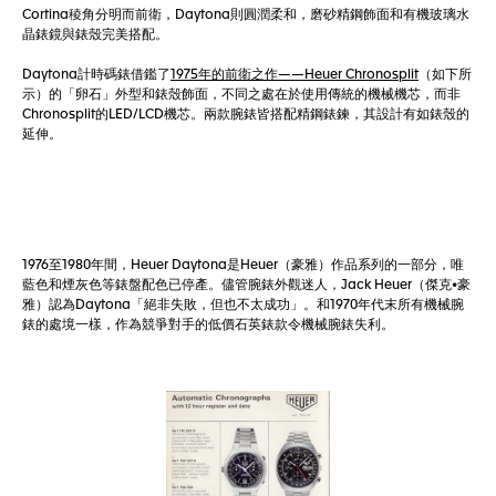
Cortina稜角分明而前衛，Daytona則圓潤柔和，磨砂精鋼飾面和有機玻璃水
晶錶鏡與錶殼完美搭配。
Daytona計時碼錶借鑑了
1975年的前衛之作——Heuer Chronosplit
（如下所
示）的「卵石」外型和錶殼飾面，不同之處在於使用傳統的機械機芯，而非
Chronosplit的LED/LCD機芯。兩款腕錶皆搭配精鋼錶鍊，其設計有如錶殼的
延伸。
1976至1980年間，Heuer Daytona是Heuer（豪雅）作品系列的一部分，唯
藍色和煙灰色等錶盤配色已停產。儘管腕錶外觀迷人，Jack Heuer（傑克•豪
雅）認為Daytona「絕非失敗，但也不太成功」。和1970年代末所有機械腕
錶的處境一樣，作為競爭對手的低價石英錶款令機械腕錶失利。