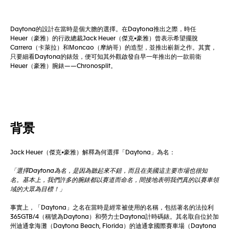
Daytona的設計在當時是個大膽的選擇。在Daytona推出之際，時任
Heuer（豪雅）的行政總裁Jack Heuer（傑克•豪雅）曾表示希望擺脫
Carrera（卡萊拉）和Moncao（摩納哥）的造型，並推出嶄新之作。其實，
只要細看Daytona的錶殼，便可知其外觀啟發自早一年推出的一款前衛
Heuer（豪雅）腕錶——Chronosplit。
背景
Jack Heuer（傑克•豪雅）解釋為何選擇「Daytona」為名：
「選擇Daytona為名，是因為聽起來不錯，而且在美國這主要市場也很知
名。基本上，我們許多的腕錶都以賽道而命名，間接地表明我們真的以賽車領
域的大眾為目標！」
事實上，「Daytona」之名在當時是經常被使用的名稱，包括著名的法拉利
365GTB/4（稱號為Daytona）和勞力士Daytona計時碼錶。其名取自位於加
州迪通拿海灘（Daytona Beach, Florida）的迪通拿國際賽車場（Daytona