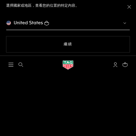
選擇國家或地區，查看您的位置的特定內容。
關
United States
瀏覽網站
繼續
開啟搜尋
「我的TAG 
您的購