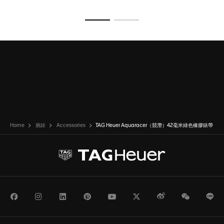
前往投影片 1
前往投影片 2
Home
腕錶
Accessories
TAG Heuer Aquaracer（競潛）42毫米綠色橡膠錶帶
Facebook
Instagram
LinkedIn
Pinterest
Youtube
Twitter
Weibo
WeChat
Li