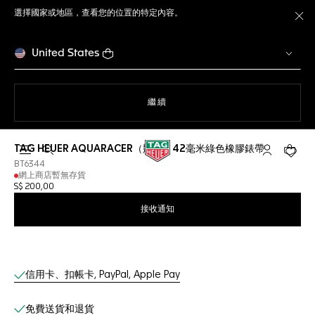
選擇國家或地區，查看您的位置的特定內容。
關
United States
瀏覽網站
繼續
TAG HEUER AQUARACER（競潛）42毫米綠色橡膠錶帶
開啟搜尋
「我的TAG 
您的購
BT6344
網上商店暫無存貨
S$ 200,00
接收通知
網上服務
信用卡、扣帳卡, PayPal, Apple Pay
免費送貨和退貨