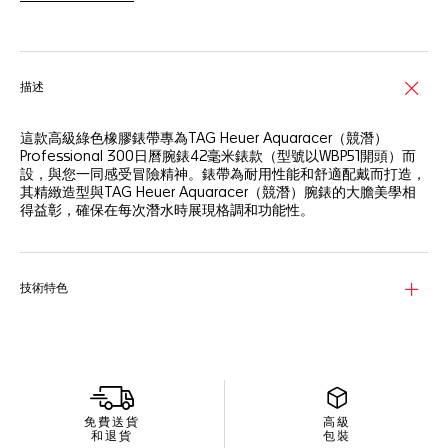
描述
這款高級綠色橡膠錶帶專為TAG Heuer Aquaracer（競潛）
Professional 300日曆腕錶42毫米錶款（型號以WBP51開頭）而
設，與您一同感受冒險精神。錶帶為耐用性能和舒適配戴而打造，
其精緻造型與TAG Heuer Aquaracer（競潛）腕錶的大膽美學相
得益彰，確保在每次潛水時展現格調和功能性。
技術特色
免費送貨
高級
和退貨
包裝