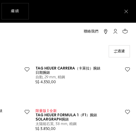
瀏覽網站
繼續
關
「我的TAG 
您的購