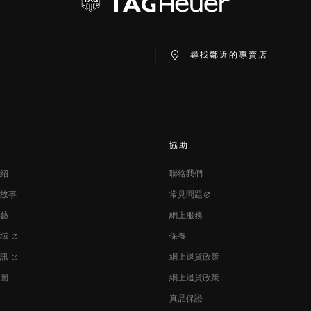
at
ine
尋找鄰近的專賣店
協助
紹
聯絡我們
故事
常見問題
藝
網上服務
區域
保養
資訊
網上退貨政策
圖
網上退貨政策
真品保證