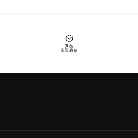
真品
認證腕錶