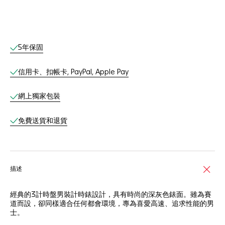
網上服務
5年保固
信用卡、扣帳卡, PayPal, Apple Pay
網上獨家包裝
免費送貨和退貨
描述
經典的3計時盤男裝計時錶設計，具有時尚的深灰色錶面。雖為賽
道而設，卻同樣適合任何都會環境，專為喜愛高速、追求性能的男
士。