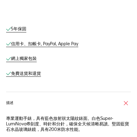
網上服務
5年保固
信用卡、扣帳卡, PayPal, Apple Pay
網上獨家包裝
免費送貨和退貨
描述
專業運動手錶，具有藍色放射狀太陽紋錶面。白色Super-
LumiNova®刻度、時針和分針，確保全天候清晰易讀。堅固藍寶
石水晶玻璃錶鏡，具有200米防水性能。