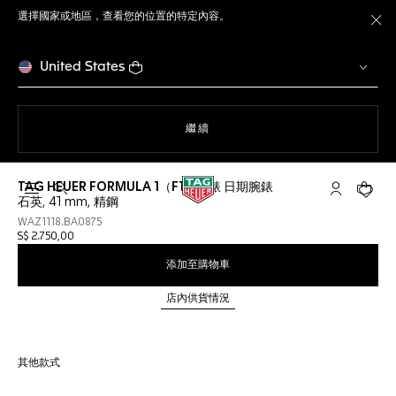
選擇國家或地區，查看您的位置的特定內容。
關
United States
瀏覽網站
繼續
TAG HEUER FORMULA 1（F1）腕錶 日期腕錶
開啟搜尋
「我的TAG 
您的購
石英, 41 mm, 精鋼
WAZ1118.BA0875
S$ 2.750,00
添加至購物車
店內供貨情況
其他款式