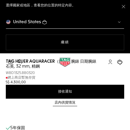
選擇國家或地區，查看您的位置的特定內容。
關
United States
瀏覽網站
繼續
TAG HEUER AQUARACER（競潛）腕錶 日期腕錶
開啟搜尋
「我的TAG 
您的購
石英, 32 mm, 精鋼
WBD1325.BB0320
網上商店暫無存貨
S$ 4.300,00
接收通知
店內供貨情況
網上服務
5年保固