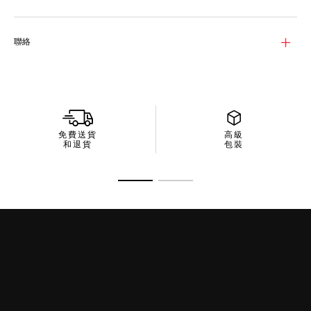
Aquaracer（競潛）經典的3排錶鍊，搭配雙色精鋼和鍍18K 2N金
精鋼鍊節。
聯絡
免費送貨
高級
和退貨
包裝
前往投影片 1
前往投影片 2