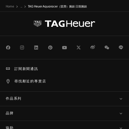
Home
...
TAG Heuer Aquaracer（競潛）腕錶 日期腕錶
Facebook
Instagram
LinkedIn
Pinterest
Youtube
Twitter
Weibo
WeChat
Li
訂閱新聞通訊
尋找鄰近的專賣店
作品系列
品牌
協助