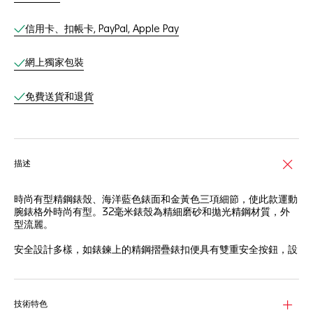
信用卡、扣帳卡, PayPal, Apple Pay
網上獨家包裝
免費送貨和退貨
描述
時尚有型精鋼錶殼、海洋藍色錶面和金黃色三項細節，使此款運動
腕錶格外時尚有型。32毫米錶殼為精細磨砂和拋光精鋼材質，外
型流麗。
安全設計多樣，如錶鍊上的精鋼摺疊錶扣便具有雙重安全按鈕，設
計精巧，可戴於潛水服上，防水深度達300米。
刻度、時針、分針、中央指針、旋入式錶冠、60分鐘刻度單向旋
轉錶圈上的18K金，亮眼動人。
技術特色