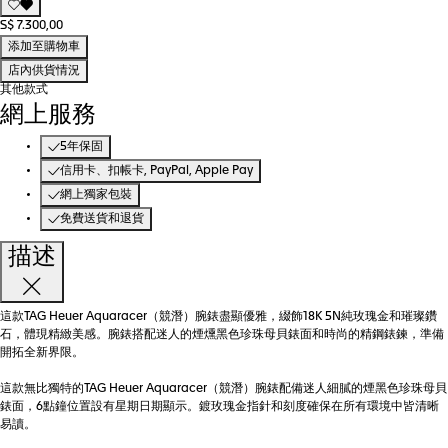
S$ 7.300,00
添加至購物車
店內供貨情況
其他款式
網上服務
5年保固
信用卡、扣帳卡, PayPal, Apple Pay
網上獨家包裝
免費送貨和退貨
描述
這款TAG Heuer Aquaracer（競潛）腕錶盡顯優雅，綴飾18K 5N純玫瑰金和璀璨鑽
石，體現精緻美感。腕錶搭配迷人的煙燻黑色珍珠母貝錶面和時尚的精鋼錶鍊，準備
開拓全新界限。
這款無比獨特的TAG Heuer Aquaracer（競潛）腕錶配備迷人細膩的煙黑色珍珠母貝
錶面，6點鐘位置設有星期日期顯示。鍍玫瑰金指針和刻度確保在所有環境中皆清晰
易讀。