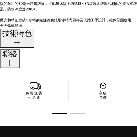
堅韌耐用的30毫米精鋼錶殼，搭配無比堅固的純18K 5N玫瑰金錶圈和相配的旋入式錶
冠，防水深度達200米。
拋光和精細磨砂H形精鋼錶鍊為腕錶增添時尚風格及人體工學設計，確保堅固耐用、
全天佩戴舒適。
技術特色
聯絡
免費送貨
高級
和退貨
包裝
前往投影片 1
前往投影片 2