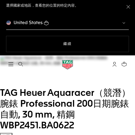
選擇國家或地區，查看您的位置的特定內容。
關
United States
瀏覽網站
繼續
開啟搜尋
「我的TAG 
您的購
TAG Heuer Aquaracer（競潛）
腕錶 Professional 200日期腕錶
自動, 30 mm, 精鋼
WBP2451.BA0622