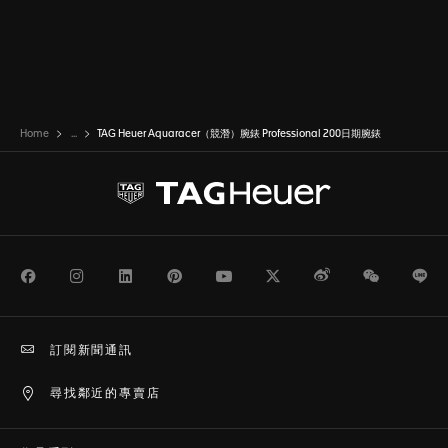
Home
...
TAG Heuer Aquaracer（競潛）腕錶 Professional 200日期腕錶
Facebook
Instagram
LinkedIn
Pinterest
Youtube
Twitter
Weibo
WeChat
Li
訂閱新聞通訊
尋找鄰近的專賣店