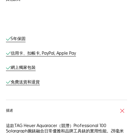
網上服務
5年保固
信用卡、扣帳卡, PayPal, Apple Pay
網上獨家包裝
免費送貨和退貨
描述
這款TAG Heuer Aquaracer（競潛）Professional 100
Solargraph腕錶融合日常優雅和品牌工具錶的實用性能。28毫米