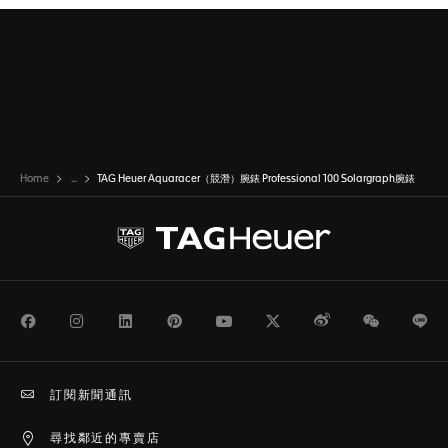
Home
...
TAG Heuer Aquaracer（競潛）腕錶 Professional 100 Solargraph腕錶
Facebook
Instagram
LinkedIn
Pinterest
Youtube
Twitter
Weibo
WeChat
Li
訂閱新聞通訊
尋找鄰近的專賣店