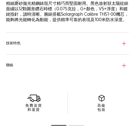
精細磨砂拋光精鋼錶殼尺寸精巧而堅固耐用。黑色放射狀太陽紋錶
面綴以12顆圓形鑽石時標（0.075克拉，G+顏色，VS+淨度）和鍍
銠指針，讀時清晰。腕錶搭載Solargraph Calibre TH51-00機芯，
能夠將光能轉化為動能，提供精準可靠的表現及100米防水深度。
技術特色
聯絡
免費送貨
高級
和退貨
包裝
前往投影片 1
前往投影片 2