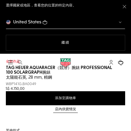
選擇國家或地區，查看您的位置的特定內容。
關
United States
瀏覽網站
繼續
全新作品
開啟搜尋
「我的TAG 
您的購
TAG HEUER AQUARACER（競潛）腕錶 PROFESSIONAL
100 SOLARGRAPH腕錶
太陽能石英, 28 mm, 精鋼
WBP141G.BA0049
S$ 4.150,00
添加至購物車
店內供貨情況
其他款式