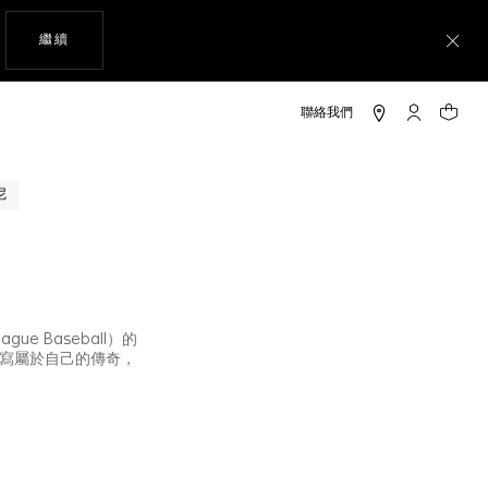
瀏覽網站
繼續
關
「我的TAG 
您的購