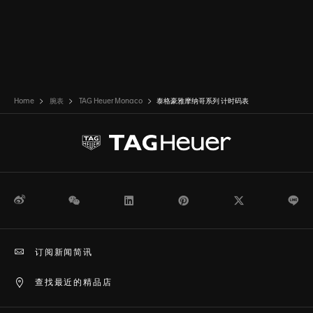
Home
腕表
TAG Heuer Monaco
泰格豪雅摩纳哥系列 计时码表
微博
WeChat
领英
Pinterest
Twitter
Li
订阅新闻简讯
查找最近的精品店