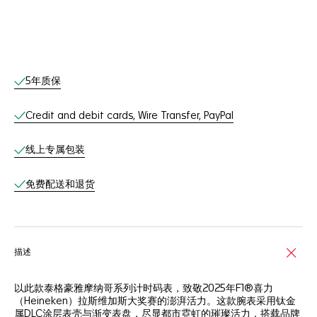
线上服务
5年质保
Credit and debit cards, Wire Transfer, PayPal
线上专属包装
免费配送和退货
描述
以此款泰格豪雅摩纳哥系列计时码表，致敬2025年F1®喜力
（Heineken）拉斯维加斯大奖赛的澎湃活力。这款腕表采用钛金
属DLC涂层表壳与渐变表盘，尽显都市霓虹的璀璨活力，搭载品牌