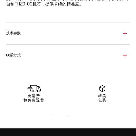
自制TH20-00机芯，提供卓绝的精准度。
镂空表盘呈现浓郁的紫蓝渐变效果，搭配醒目的夜光点缀，令人联
想到拉斯维加斯璀璨的夜生活。亮丽的松绿石色计时指针不仅为设
计注入更多活力，同时确保清晰读时。
技术参数
表壳采用轻盈的黑色DLC涂层钛金属材质，坚固耐用且佩戴舒适。
TH20-00机芯为这款高性能计时码表提供精准计时，专为高速竞
速而生。
联系方式
黑色压纹小牛皮与橡胶拼接表带，将鲜明设计与持久耐用性巧妙融
合。带双重安全按钮的钛金属折叠表扣，确保佩戴稳固舒适。
免运费
精美
和免费退货
包装
转至幻灯片 1
转至幻灯片 2