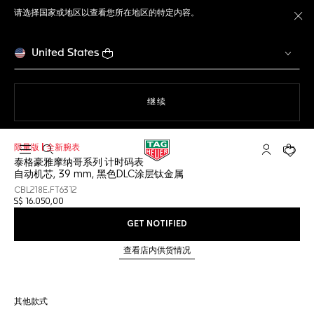
请选择国家或地区以查看您所在地区的特定内容。
关
United States
使用网站导航
继续
限量版 | 全新腕表
打开搜索
My TAG He
您的购
泰格豪雅摩纳哥系列 计时码表
自动机芯, 39 mm, 黑色DLC涂层钛金属
CBL218E.FT6312
S$ 16.050,00
GET NOTIFIED
查看店内供货情况
其他款式