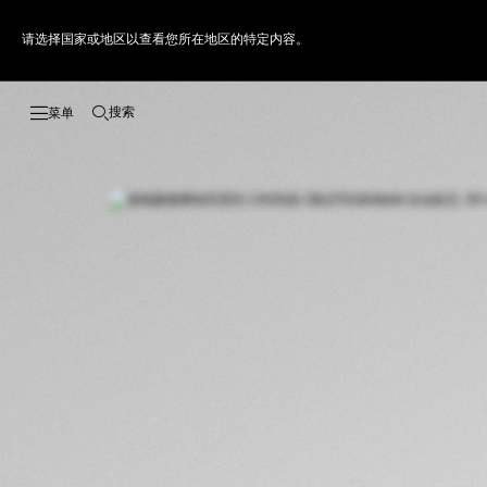
请选择国家或地区以查看您所在地区的特定内容。
搜索
打开搜索