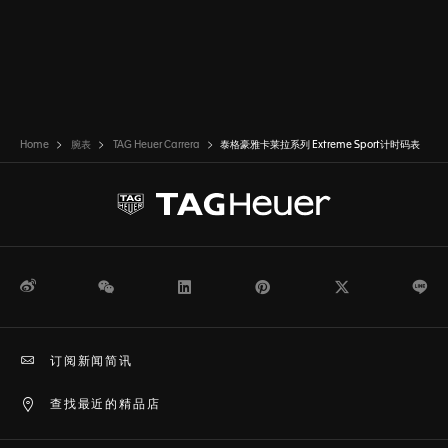
Home
腕表
TAG Heuer Carrera
泰格豪雅卡莱拉系列 Extreme Sport计时码表
微博
WeChat
领英
Pinterest
Twitter
Li
订阅新闻简讯
查找最近的精品店