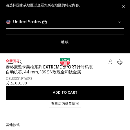
请选择国家或地区以查看您所在地区的特定内容。
关
United States
使用网站导航
继续
全新腕表
打开搜索
My TAG He
您的购
泰格豪雅卡莱拉系列 EXTREME SPORT计时码表
自动机芯, 44 mm, 18K 5N玫瑰金和钛金属
CBU2051.FT6273
S$ 32.050,00
ADD TO CART
查看店内供货情况
其他款式