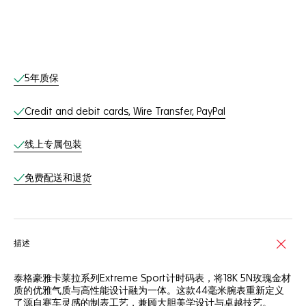
线上服务
5年质保
Credit and debit cards, Wire Transfer, PayPal
线上专属包装
免费配送和退货
描述
泰格豪雅卡莱拉系列Extreme Sport计时码表，将18K 5N玫瑰金材
质的优雅气质与高性能设计融为一体。这款44毫米腕表重新定义
了源自赛车灵感的制表工艺，兼顾大胆美学设计与卓越技艺。