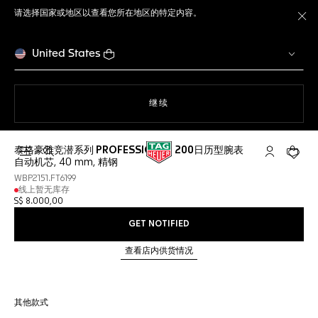
请选择国家或地区以查看您所在地区的特定内容。
关
United States
使用网站导航
继续
泰格豪雅竞潜系列 PROFESSIONAL 200日历型腕表
打开搜索
My TAG He
您的购
自动机芯, 40 mm, 精钢
WBP2151.FT6199
线上暂无库存
S$ 8.000,00
GET NOTIFIED
查看店内供货情况
其他款式