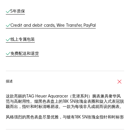
线上服务
5年质保
Credit and debit cards, Wire Transfer, PayPal
线上专属包装
免费配送和退货
描述
这款亮丽的TAG Heuer Aquaracer（竞潜系列）腕表兼具奢华风
范与高耐用性。烟黑色表盘上的18K 5N玫瑰金表圈和旋入式表冠脱
颖而出，指针和时标清晰易读。一款为每项非凡成就而设的腕表。
风格强烈的黑色表盘尽显优雅，与镀有18K 5N玫瑰金指针和时标形
成鲜明对比，白天夜间均清晰易读。