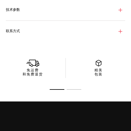
黑色表盘配备奢华的18K 5N玫瑰金单向表圈和相衬的旋入式表冠，
坚固耐用，展现非凡魅力。
技术参数
深黑色橡胶表带与表盘相得益彰，搭配耐用的精钢表扣和可调节延
展链节，舒适光滑，易于佩戴。
联系方式
免运费
精美
和免费退货
包装
转至幻灯片 1
转至幻灯片 2