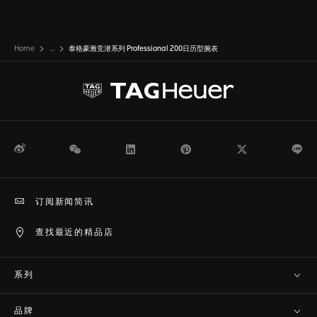
Home
...
泰格豪雅竞潜系列 Professional 200日历型腕表
微博
WeChat
领英
Pinterest
Twitter
Li
订阅新闻简讯
查找最近的精品店
系列
品牌