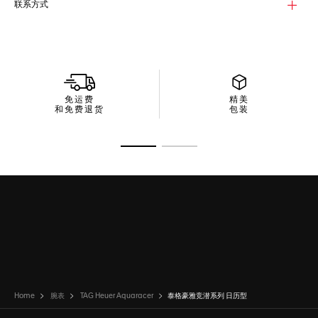
联系方式
免运费
精美
和免费退货
包装
转至幻灯片 1
转至幻灯片 2
Home
腕表
TAG Heuer Aquaracer
泰格豪雅竞潜系列 日历型