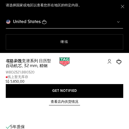
请选择国家或地区以查看您所在地区的特定内容。
关
United States
使用网站导航
继续
泰格豪雅竞潜系列 日历型
打开搜索
My TAG He
您的购
自动机芯, 32 mm, 精钢
WBD2321.BB0320
线上暂无库存
S$ 5.850,00
GET NOTIFIED
查看店内供货情况
线上服务
5年质保