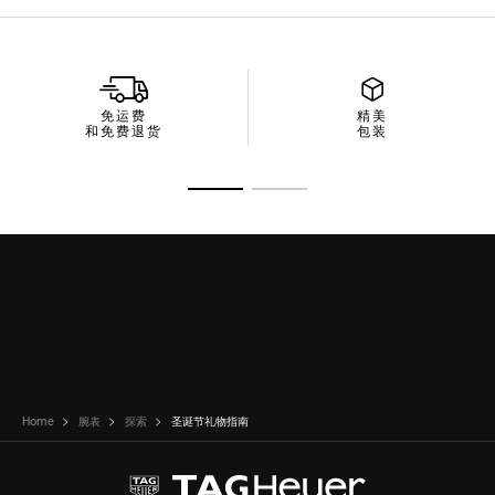
免运费
精美
和免费退货
包装
转至幻灯片 1
转至幻灯片 2
Home
腕表
探索
圣诞节礼物指南