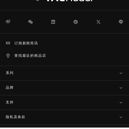
微博
WeChat
领英
Pinterest
Twitter
Li
订阅新闻简讯
查找最近的精品店
系列
品牌
支持
隐私及条款