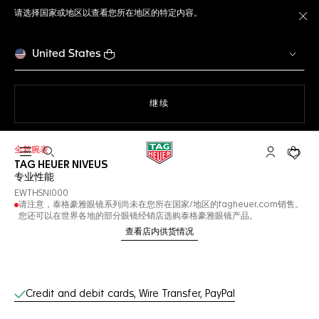
请选择国家或地区以查看您所在地区的特定内容。
关
United States
使用网站导航
继续
全新腕表
打开搜索
My TAG He
您的购
TAG HEUER NIVEUS
专业性能
EWTHSNI000
请注意，泰格豪雅眼镜系列尚未在您所在国家/地区的tagheuer.com销售。
您还可以在世界各地的部分眼镜经销店选购泰格豪雅眼镜产品。
查看店内供货情况
线上服务
Credit and debit cards, Wire Transfer, PayPal