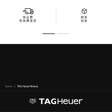
——太阳镜性能出众，包装亦别具匠心。
免运费
精美
和免费退货
包装
转至幻灯片 1
转至幻灯片 2
Home
TAG Heuer Niveus