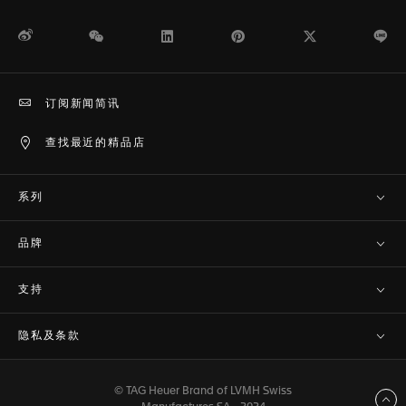
微博
WeChat
领英
Pinterest
Twitter
Li
订阅新闻简讯
查找最近的精品店
系列
品牌
支持
隐私及条款
© TAG Heuer Brand of LVMH Swiss
返回顶部