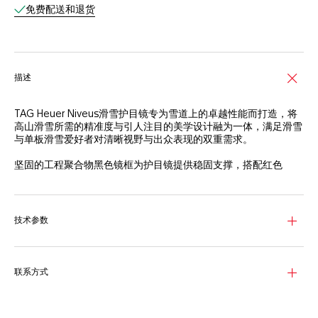
免费配送和退货
描述
TAG Heuer Niveus滑雪护目镜专为雪道上的卓越性能而打造，将
高山滑雪所需的精准度与引人注目的美学设计融为一体，满足滑雪
与单板滑雪爱好者对清晰视野与出众表现的双重需求。
坚固的工程聚合物黑色镜框为护目镜提供稳固支撑，搭配红色
（7621 C）弹性头带，既彰显个性风范，又能确保佩戴稳固。对比
鲜明的光学白色TAG Heuer（泰格豪雅）标志清晰利落，突显品牌
辨识度。
技术参数
坚固的灰色镜片搭配红紫色镜面（N7040 ML红外线），可在山间
光线变化时增强对比度，减少眩光。Base 5.2曲率设计，具备3级
防护，确保高海拔环境下也能确保视野自然开阔，助您从容自信地
驰骋雪道。
联系方式
TAG Heuer Niveus滑雪护目镜配备以再生材质制成的纸板眼镜盒
及超细纤维收纳包，小巧精致，体现品牌对创新与责任的双重承诺