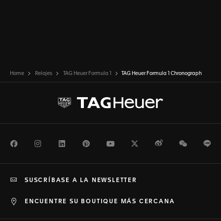
Home
Relojes
TAG Heuer Formula 1
TAG Heuer Formula 1 Chronograph
Facebook
Instagram
LinkedIn
Pinterest
Youtube
Twitter
Weibo
WeChat
Li
SUSCRÍBASE A LA NEWSLETTER
ENCUENTRE SU BOUTIQUE MÁS CERCANA