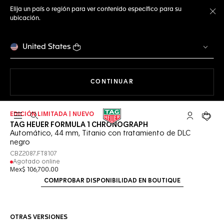
Elija un país o región para ver contenido específico para su
ubicación.
Ce
United States
NAVEGANDO EN LA WEB
CONTINUAR
EDICIÓN LIMITADA | NUEVO
Abrir el menú de búsqueda
Cuenta Mi 
Su car
TAG HEUER FORMULA 1 CHRONOGRAPH
Automático, 44 mm, Titanio con tratamiento de DLC
negro
CBZ2087.FT8107
Agotado online
Mex$ 106,700.00
COMPROBAR DISPONIBILIDAD EN BOUTIQUE
OTRAS VERSIONES