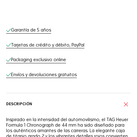
Servicios online
Garantía de 5 años
Tarjetas de crédito y débito, PayPal
Packaging exclusivo online
Envíos y devoluciones gratuitos
DESCRIPCIÓN
Inspirado en la intensidad del automovilismo, el TAG Heuer
Formula 1 Chronograph de 44 mm ha sido diseñado para
los auténticos amantes de las carreras. La elegante caja
de titanio grado 2 y los vibrantes detalles rojos convierten