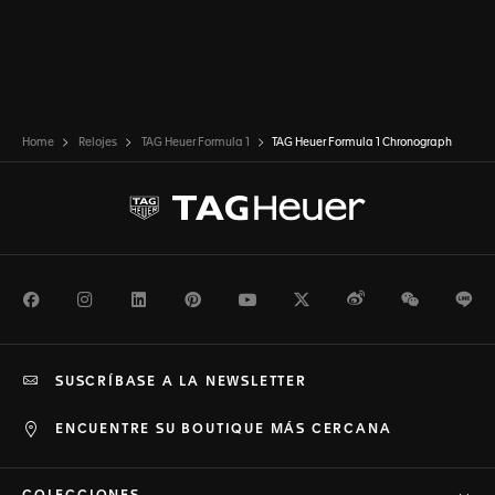
Home
Relojes
TAG Heuer Formula 1
TAG Heuer Formula 1 Chronograph
Facebook
Instagram
LinkedIn
Pinterest
Youtube
Twitter
Weibo
WeChat
Li
SUSCRÍBASE A LA NEWSLETTER
ENCUENTRE SU BOUTIQUE MÁS CERCANA