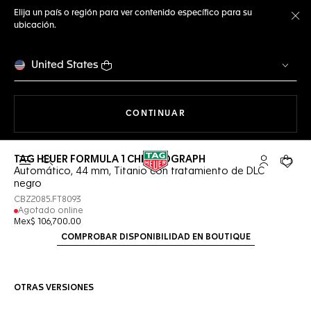
Elija un país o región para ver contenido específico para su
ubicación.
Ce
United States
NAVEGANDO EN LA WEB
CONTINUAR
TAG HEUER FORMULA 1 CHRONOGRAPH
Abrir el menú de búsqueda
Cuenta Mi 
Su car
Automático, 44 mm, Titanio con tratamiento de DLC
negro
CBZ2085.FT8093
Agotado online
Mex$ 106,700.00
COMPROBAR DISPONIBILIDAD EN BOUTIQUE
OTRAS VERSIONES