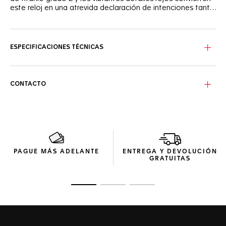
este reloj en una atrevida declaración de intenciones tanto
dentro como fuera de la pista.
La esfera negra opalina se ve realzada por un carril lacado
en rojo, que evoca la velocidad cinética de las carreras. Sus
agujas e índices luminiscentes ofrecen una legibilidad
ESPECIFICACIONES TÉCNICAS
óptima, incluso en condiciones de poca luz.
La caja de titanio grado 2 arenada garantiza una
construcción robusta. La resistencia al agua hasta 200
CONTACTO
metros y la correa de caucho rojo hacen que resulte
versátil para cualquier aventura.
Equipado con el movimiento automático Calibre 16, el
cronógrafo garantiza precisión y alto rendimiento. Los
pulsadores y la corona de titanio grado 2 completan el
diseño dinámico y reflejan así el alma automovilística del
PAGUE MÁS ADELANTE
ENTREGA Y DEVOLUCIÓN
reloj.
GRATUITAS
Ir a la imagen 1
Ir a la imagen 2
Ir a la imagen 3