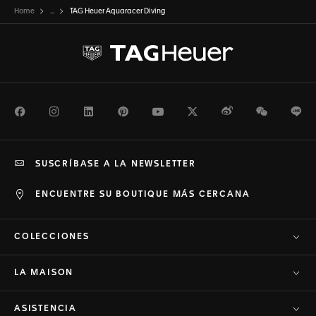
Home
...
TAG Heuer Aquaracer Diving
Facebook
Instagram
LinkedIn
Pinterest
Youtube
Twitter
Weibo
WeChat
Li
SUSCRÍBASE A LA NEWSLETTER
ENCUENTRE SU BOUTIQUE MÁS CERCANA
COLECCIONES
LA MAISON
ASISTENCIA