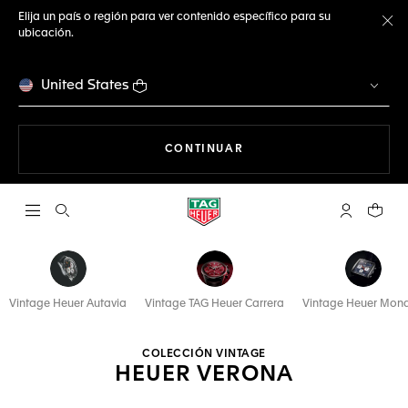
Elija un país o región para ver contenido específico para su
ubicación.
Ce
United States
NAVEGANDO EN LA WEB
CONTINUAR
Abrir el menú de búsqueda
Cuenta Mi 
Su car
Vintage Heuer Autavia
Vintage TAG Heuer Carrera
Vintage Heuer Mon
COLECCIÓN VINTAGE
HEUER VERONA