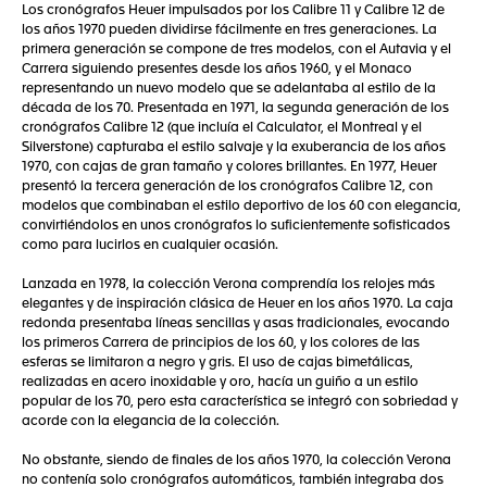
Los cronógrafos Heuer impulsados por los Calibre 11 y Calibre 12 de
los años 1970 pueden dividirse fácilmente en tres generaciones. La
primera generación se compone de tres modelos, con el Autavia y el
Carrera siguiendo presentes desde los años 1960, y el Monaco
representando un nuevo modelo que se adelantaba al estilo de la
década de los 70. Presentada en 1971, la segunda generación de los
cronógrafos Calibre 12 (que incluía el Calculator, el Montreal y el
Silverstone) capturaba el estilo salvaje y la exuberancia de los años
1970, con cajas de gran tamaño y colores brillantes. En 1977, Heuer
presentó la tercera generación de los cronógrafos Calibre 12, con
modelos que combinaban el estilo deportivo de los 60 con elegancia,
convirtiéndolos en unos cronógrafos lo suficientemente sofisticados
como para lucirlos en cualquier ocasión.
Lanzada en 1978, la colección Verona comprendía los relojes más
elegantes y de inspiración clásica de Heuer en los años 1970. La caja
redonda presentaba líneas sencillas y asas tradicionales, evocando
los primeros Carrera de principios de los 60, y los colores de las
esferas se limitaron a negro y gris. El uso de cajas bimetálicas,
realizadas en acero inoxidable y oro, hacía un guiño a un estilo
popular de los 70, pero esta característica se integró con sobriedad y
acorde con la elegancia de la colección.
No obstante, siendo de finales de los años 1970, la colección Verona
no contenía solo cronógrafos automáticos, también integraba dos