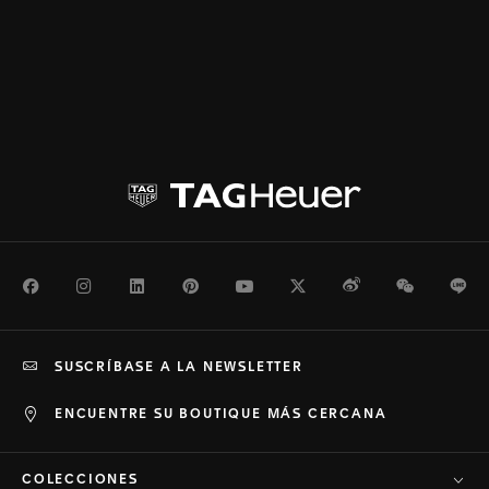
Facebook
Instagram
LinkedIn
Pinterest
Youtube
Twitter
Weibo
WeChat
Li
SUSCRÍBASE A LA NEWSLETTER
ENCUENTRE SU BOUTIQUE MÁS CERCANA
COLECCIONES