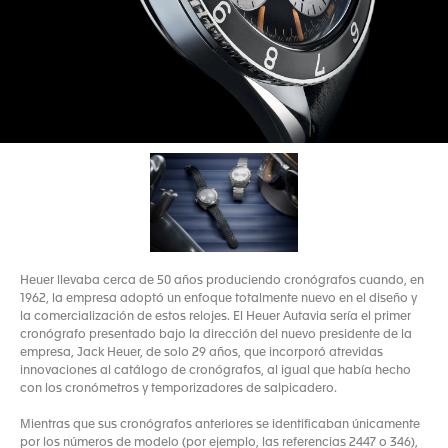
Heuer llevaba cerca de 50 años produciendo cronógrafos cuando, en
1962, la empresa adoptó un enfoque totalmente nuevo en el diseño y
la comercialización de estos relojes. El Heuer Autavia sería el primer
cronógrafo presentado bajo la dirección del nuevo presidente de la
empresa, Jack Heuer, de solo 29 años, que incorporó atrevidas
innovaciones al catálogo de cronógrafos, al igual que había hecho
con los cronómetros y temporizadores de salpicadero.
Mientras que sus cronógrafos anteriores se identificaban únicamente
por los números de modelo (por ejemplo, las referencias 2447 o 346),