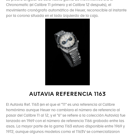
Chronomatic (el Calibre 11 primero y el Calibre 12 después), el
movimiento cronógrafo automático de Heuer, reconocible al instante
por la corona situada en el lado izquierdo de la caja.
AUTAVIA REFERENCIA 1163
El Autavia Ref. 1163 (en el que el "11" es una referencia al Calibre
homónimo aunque Heuer no cambiara el número de referencia al
pasar del Calibre 11 al 12, y el "6" se refiere a la colección Autavia) fue
lanzado en 1969 con el número de referencia 1166 grabado entre las
asas. La mayor parte de la gama 1163 estuvo disponible entre 1969 y
1972, aunque algunos modelos como el 1163V se comercializaron