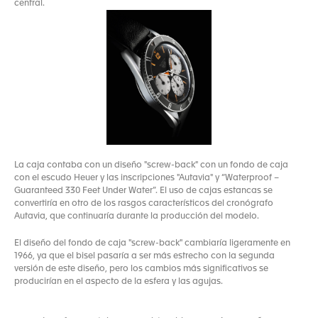
central.
La caja contaba con un diseño "screw-back" con un fondo de caja
con el escudo Heuer y las inscripciones "Autavia" y “Waterproof –
Guaranteed 330 Feet Under Water”. El uso de cajas estancas se
convertiría en otro de los rasgos característicos del cronógrafo
Autavia, que continuaría durante la producción del modelo.
El diseño del fondo de caja "screw-back" cambiaría ligeramente en
1966, ya que el bisel pasaría a ser más estrecho con la segunda
versión de este diseño, pero los cambios más significativos se
producirían en el aspecto de la esfera y las agujas.