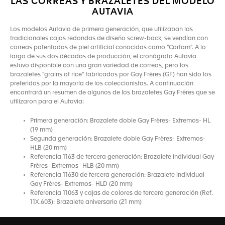
LAS CORREAS Y BRAZALETES DEL MODELO
AUTAVIA
Los modelos Autavia de primera generación, que utilizaban las
tradicionales cajas redondas de diseño screw-back, se vendían con
correas patentadas de piel artificial conocidas como "Corfam". A lo
largo de sus dos décadas de producción, el cronógrafo Autavia
estuvo disponible con una gran variedad de correas, pero los
brazaletes "grains of rice" fabricados por Gay Frères (GF) han sido los
preferidos por la mayoría de los coleccionistas. A continuación
encontrará un resumen de algunos de los brazaletes Gay Frères que se
utilizaron para el Autavia:
Primera generación: Brazalete doble Gay Frères- Extremos- HL
(19 mm)
Segunda generación: Brazalete doble Gay Frères- Extremos-
HLB (20 mm)
Referencia 1163 de tercera generación: Brazalete individual Gay
Frères- Extremos- HLB (20 mm)
Referencia 11630 de tercera generación: Brazalete individual
Gay Frères- Extremos- HLD (20 mm)
Referencia 11063 y cajas de colores de tercera generación (Ref.
11X.603): Brazalete aniversario (21 mm)