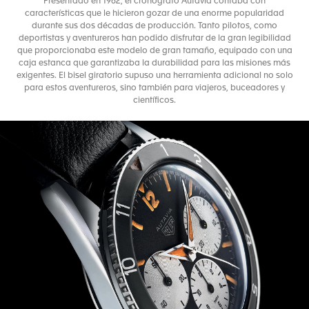
Presentado en 1962, el cronógrafo Autavia contaba con
características que le hicieron gozar de una enorme popularidad
durante sus dos décadas de producción. Tanto pilotos, como
deportistas y aventureros han podido disfrutar de la gran legibilidad
que proporcionaba este modelo de gran tamaño, equipado con una
caja estanca que garantizaba la durabilidad para las misiones más
exigentes. El bisel giratorio supuso una herramienta adicional no solo
para estos aventureros, sino también para viajeros, buceadores y
científicos.