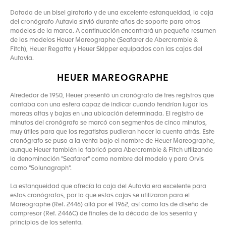
Dotada de un bisel giratorio y de una excelente estanqueidad, la caja
del cronógrafo Autavia sirvió durante años de soporte para otros
modelos de la marca. A continuación encontrará un pequeño resumen
de los modelos Heuer Mareographe (Seafarer de Abercrombie &
Fitch), Heuer Regatta y Heuer Skipper equipados con las cajas del
Autavia.
HEUER MAREOGRAPHE
Alrededor de 1950, Heuer presentó un cronógrafo de tres registros que
contaba con una esfera capaz de indicar cuando tendrían lugar las
mareas altas y bajas en una ubicación determinada. El registro de
minutos del cronógrafo se marcó con segmentos de cinco minutos,
muy útiles para que los regatistas pudieran hacer la cuenta atrás. Este
cronógrafo se puso a la venta bajo el nombre de Heuer Mareographe,
aunque Heuer también lo fabricó para Abercrombie & Fitch utilizando
la denominación "Seafarer" como nombre del modelo y para Orvis
como "Solunagraph".
La estanqueidad que ofrecía la caja del Autavia era excelente para
estos cronógrafos, por lo que estas cajas se utilizaron para el
Mareographe (Ref. 2446) allá por el 1962, así como las de diseño de
compresor (Ref. 2446C) de finales de la década de los sesenta y
principios de los setenta.