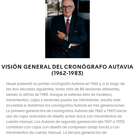
VISIÓN GENERAL DEL CRONÓGRAFO AUTAVIA
(1962-1983)
Heuer presentó su primer cronógrafo Autavia en 1962 y, a lo largo de
las dos décadas siguientes, lanzó más de 80 versiones diferentes,
siendo la última de 1983. Aunque la extensa lista de modelos,
movimientos, cajas y versiones pueda ser intimidante, resulta más
accesible si dividimos los cronógrafos Autavia en tres generaciones.
La primera generación de cronógrafos Autavia (de 1962 a 1967) hacía
uso de cajas redondas de diseño screw-back con movimientos de
cuerda manual. Los Autavia de segunda generación (de 1967 a 1972)
contaban con cajas con diseño de compresor (snap-back) y con
movimientos de cuerda manual. La tercera generación de