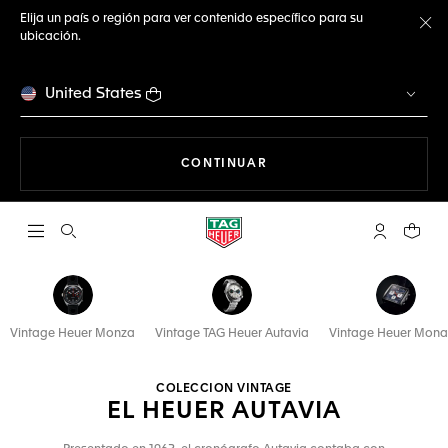
Elija un país o región para ver contenido específico para su
ubicación.
Ce
United States
NAVEGANDO EN LA WEB
CONTINUAR
Abrir el menú de búsqueda
Cuenta Mi 
Su car
Vintage Heuer Monza
Vintage TAG Heuer Autavia
Vintage Heuer Mon
COLECCION VINTAGE
EL HEUER AUTAVIA