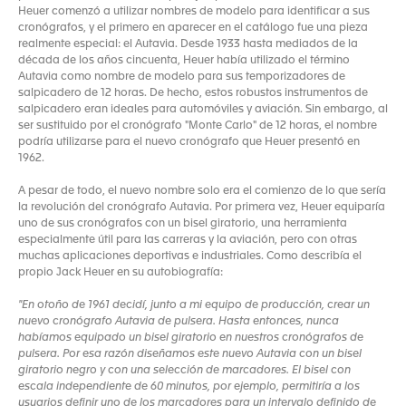
Heuer comenzó a utilizar nombres de modelo para identificar a sus
cronógrafos, y el primero en aparecer en el catálogo fue una pieza
realmente especial: el Autavia. Desde 1933 hasta mediados de la
década de los años cincuenta, Heuer había utilizado el término
Autavia como nombre de modelo para sus temporizadores de
salpicadero de 12 horas. De hecho, estos robustos instrumentos de
salpicadero eran ideales para automóviles y aviación. Sin embargo, al
ser sustituido por el cronógrafo "Monte Carlo" de 12 horas, el nombre
podría utilizarse para el nuevo cronógrafo que Heuer presentó en
1962.
A pesar de todo, el nuevo nombre solo era el comienzo de lo que sería
la revolución del cronógrafo Autavia. Por primera vez, Heuer equiparía
uno de sus cronógrafos con un bisel giratorio, una herramienta
especialmente útil para las carreras y la aviación, pero con otras
muchas aplicaciones deportivas e industriales. Como describía el
propio Jack Heuer en su autobiografía:
"En otoño de 1961 decidí, junto a mi equipo de producción, crear un
nuevo cronógrafo Autavia de pulsera. Hasta entonces, nunca
habíamos equipado un bisel giratorio en nuestros cronógrafos de
pulsera. Por esa razón diseñamos este nuevo Autavia con un bisel
giratorio negro y con una selección de marcadores. El bisel con
escala independiente de 60 minutos, por ejemplo, permitiría a los
usuarios definir uno de los marcadores para un intervalo definido de