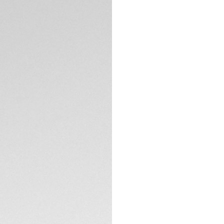
DESCRIZIONE
Sublima il tuo TAG
di vitello nabuk re
raffinata eleganza
aggiungono un tocc
acciaio inossidabil
SPECIFICHE TECNIC