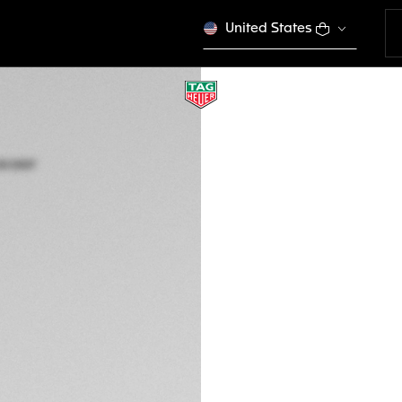
United States
ESCLUSIVA ONLINE
TAG HEUER CARRER
BC0007
Esaurito online
€ 250,00
Carte di credito
PayPal, Apple Pa