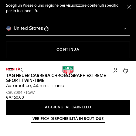
Scegli un Paese o una regione per visualizzare contenuti specifici
per la tua località.
Ch
United States
A NAVIGARE SUL SITO
CONTINUA
NOVITÀ
Apri la ricerca
L'account 
Il tuo
TAG HEUER CARRERA CHRONOGRAPH EXTREME
SPORT TWIN-TIME
Automatico, 44 mm, Titanio
CBU2084.FT6297
€ 9.450,00
AGGIUNGI AL CARRELLO
VERIFICA DISPONIBILITÀ IN BOUTIQUE