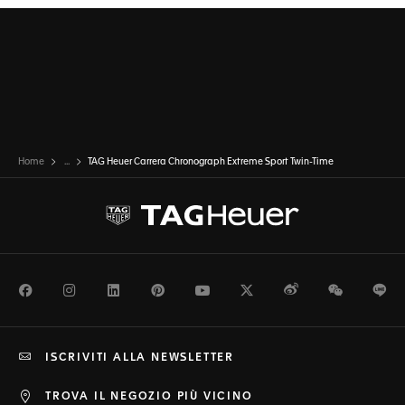
giorno. Connubio perfetto di comfort e resistenza, questo
cinturino completa alla perfezione il design audace
dell’orologio.
Home
...
TAG Heuer Carrera Chronograph Extreme Sport Twin-Time
Facebook
Instagram
LinkedIn
Pinterest
Youtube
Twitter
Weibo
WeChat
Li
ISCRIVITI ALLA NEWSLETTER
TROVA IL NEGOZIO PIÙ VICINO