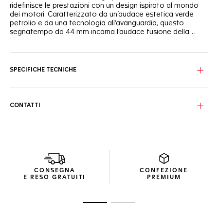
ridefinisce le prestazioni con un design ispirato al mondo
dei motori. Caratterizzato da un’audace estetica verde
petrolio e da una tecnologia all’avanguardia, questo
segnatempo da 44 mm incarna l’audace fusione della
Maison svizzera tra ingegneria di precisione e stile.
Il quadrante scheletrato offre un sorprendente gioco di
finiture satinate e grainé. Il rehaut nero con profilo verde
petrolio aggiunge un tocco dinamico, mentre le lancette
SPECIFICHE TECNICHE
laccate di rosso e verde petrolio assicurano una chiara
leggibilità. L’indicazione scheletrata della data a ore 6,
enfatizzata dalla Super-LumiNova®, sottolinea l’estetica
dell’orologio ispirata alle corse automobilistiche.
CONTATTI
Realizzata in titanio grado 2, la cassa da 44 mm coniuga
robustezza ed eleganza. La lunetta fissa in ceramica
bicolore, con scala delle 24 ore, evidenzia la funzionalità
GMT. L'orologio ospita il movimento TH20-02, un’evoluzione
del Calibre cronografico GMT di manifattura, che offre
un'affidabile riserva di carica di 80 ore. Il simbolo della
CONSEGNA
CONFEZIONE
corona della vittoria sul fondello richiama il legame di TAG
E RESO GRATUITI
PREMIUM
Heuer con celebri vittorie negli sport motoristici.
Il cinturino integrato in caucciù verde petrolio, abbinato a
Vai alla diapositiva 1
Vai alla diapositiva 2
una fibbia déployante in titanio e a un raffinato sistema di
regolazione, offre una vestibilità ergonomica per tutto il