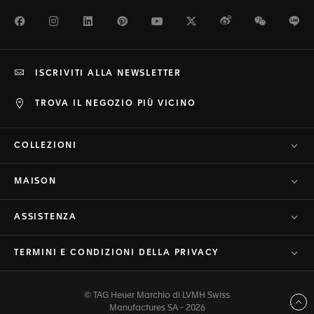
Facebook
Instagram
LinkedIn
Pinterest
Youtube
Twitter
Weibo
WeChat
Li
ISCRIVITI ALLA NEWSLETTER
TROVA IL NEGOZIO PIÙ VICINO
COLLEZIONI
MAISON
ASSISTENZA
TERMINI E CONDIZIONI DELLA PRIVACY
© TAG Heuer Marchio di LVMH Swiss
Torna a inizio pagina
Manufactures SA - 2026