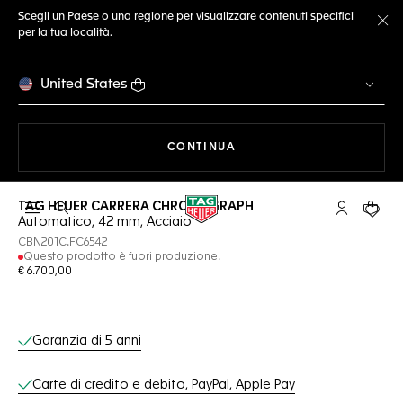
Scegli un Paese o una regione per visualizzare contenuti specifici
per la tua località.
Ch
United States
A NAVIGARE SUL SITO
CONTINUA
TAG HEUER CARRERA CHRONOGRAPH
Apri la ricerca
L'account 
Il tuo
Automatico, 42 mm, Acciaio
CBN201C.FC6542
Questo prodotto è fuori produzione.
€ 6.700,00
Servizi online
Garanzia di 5 anni
Carte di credito e debito, PayPal, Apple Pay