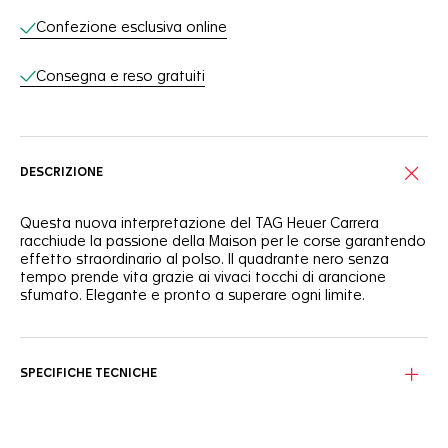
Confezione esclusiva online
Consegna e reso gratuiti
DESCRIZIONE
Questa nuova interpretazione del TAG Heuer Carrera
racchiude la passione della Maison per le corse garantendo
effetto straordinario al polso. Il quadrante nero senza
tempo prende vita grazie ai vivaci tocchi di arancione
sfumato. Elegante e pronto a superare ogni limite.
Sul caratteristico quadrante Carrera nero, la lancetta
centrale laccata arancione si abbina allo spettacolare
anello arancione sfumato lungo il rehaut.
SPECIFICHE TECNICHE
Il potente Calibre TH20-00 di Manifattura, visibile attraverso
il fondello in vetro zaffiro, alimenta questo segnatempo
dall'elegante cassa in acciaio satinato da 42 mm.