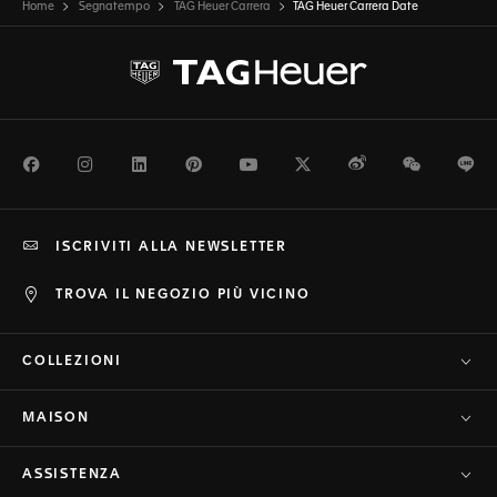
Home
Segnatempo
TAG Heuer Carrera
TAG Heuer Carrera Date
Facebook
Instagram
LinkedIn
Pinterest
Youtube
Twitter
Weibo
WeChat
Li
ISCRIVITI ALLA NEWSLETTER
TROVA IL NEGOZIO PIÙ VICINO
COLLEZIONI
MAISON
ASSISTENZA