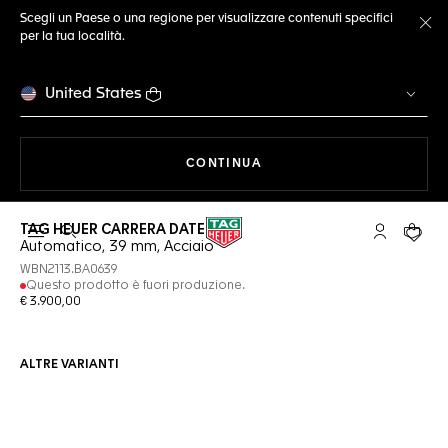
Scegli un Paese o una regione per visualizzare contenuti specifici
per la tua località.
Ch
United States
A NAVIGARE SUL SITO
CONTINUA
TAG HEUER CARRERA DATE
Apri la ricerca
L'account 
Il tuo
Automatico, 39 mm, Acciaio
WBN2113.BA0639
Questo prodotto è fuori produzione.
€ 3.900,00
ALTRE VARIANTI