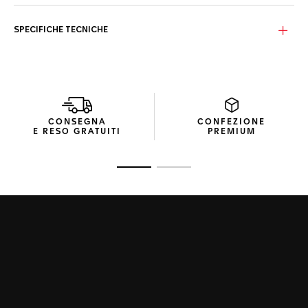
Dettagli raffinati aggiungono eleganza a questo modello
deciso da 39 mm. Le lancette, gli indici e il logo TAG Heuer
placcati in oro rosa 5N sono una vera affermazione di stile.
SPECIFICHE TECNICHE
Una raffinata cassa in acciaio dalle linee eleganti. Le linee
morbide e le superfici lucide del modello sono il frutto del
savoir-faire della Maison. Un design iconico.
Il quadrante è protetto da un vetro zaffiro con
trattamento antiriflesso, e la cassa è impermeabile fino a
CONSEGNA
CONFEZIONE
100 metri. Un classico inarrestabile.
E RESO GRATUITI
PREMIUM
Vai alla diapositiva 1
Vai alla diapositiva 2