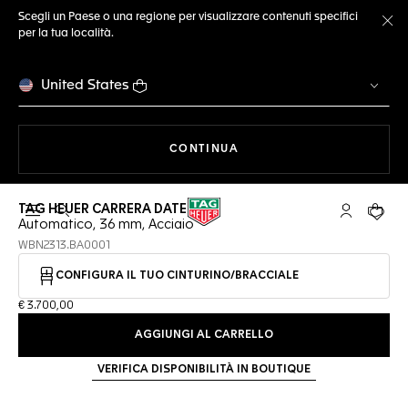
Scegli un Paese o una regione per visualizzare contenuti specifici
per la tua località.
Ch
United States
A NAVIGARE SUL SITO
CONTINUA
TAG HEUER CARRERA DATE
Apri la ricerca
L'account 
Il tuo
Automatico, 36 mm, Acciaio
WBN2313.BA0001
CONFIGURA IL TUO CINTURINO/BRACCIALE
€ 3.700,00
AGGIUNGI AL CARRELLO
VERIFICA DISPONIBILITÀ IN BOUTIQUE