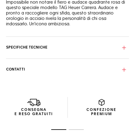
Impossibile non notare il fiero e audace quadrante rosa di
questo speciale modello TAG Heuer Carrera. Audace e
pronto a raccogliere ogni sfida, questo straordinario
orologio in acciaio rivela la personalità di chi osa
indossarlo. Un'icona ambiziosa.
Le lancette rivestite di Super-LumiNova® bianco creano
uno splendido contrasto con il vivace quadrante rosa e
l'anello sfumato lungo il rehaut.
SPECIFICHE TECNICHE
Impermeabile fino a 50 metri, la cassa in acciaio di 36 mm è
caratterizzata da un vetro zaffiro bombato e smussato
con trattamento antiriflesso. Creato per resistere.
CONTATTI
Il bracciale affusolato in acciaio con maglie a H offre un
mix di robustezza e comfort grazie alla fibbia pieghevole in
acciaio e al doppio pulsante di sicurezza.
CONSEGNA
CONFEZIONE
E RESO GRATUITI
PREMIUM
Vai alla diapositiva 1
Vai alla diapositiva 2