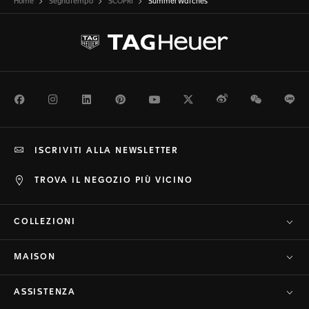
Home
Segnatempo
SCOPRI
Summer Watches
Facebook
Instagram
LinkedIn
Pinterest
Youtube
Twitter
Weibo
WeChat
Li
ISCRIVITI ALLA NEWSLETTER
TROVA IL NEGOZIO PIÙ VICINO
COLLEZIONI
MAISON
ASSISTENZA