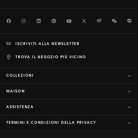
Facebook
Instagram
LinkedIn
Pinterest
Youtube
Twitter
Weibo
WeChat
Li
ISCRIVITI ALLA NEWSLETTER
TROVA IL NEGOZIO PIÙ VICINO
COLLEZIONI
MAISON
ASSISTENZA
TERMINI E CONDIZIONI DELLA PRIVACY