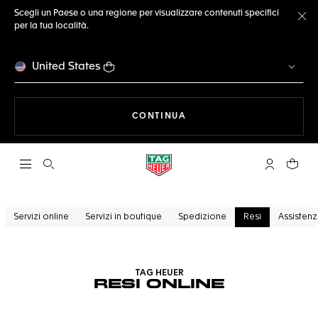
Scegli un Paese o una regione per visualizzare contenuti specifici
per la tua località.
Ch
United States
A NAVIGARE SUL SITO
CONTINUA
Apri la ricerca
L'account 
Il tuo