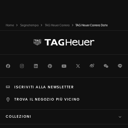
Home
Segnatempo
TAG Heuer Carrera
TAG Heuer Carrera Date
Facebook
Instagram
LinkedIn
Pinterest
Youtube
Twitter
Weibo
WeChat
Li
ISCRIVITI ALLA NEWSLETTER
TROVA IL NEGOZIO PIÙ VICINO
COLLEZIONI