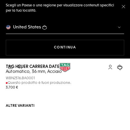
Scegli un Paese o una regione per visualizzare contenuti specifici
per la tua località.
Ch
United States
A NAVIGARE SUL SITO
CONTINUA
TAG HEUER CARRERA DATE
Apri la ricerca
L'account 
Il tuo
Automatico, 36 mm, Acciaio
WBN2316.BA0001
Questo prodotto è fuori produzione.
3.700 €
ALTRE VARIANTI