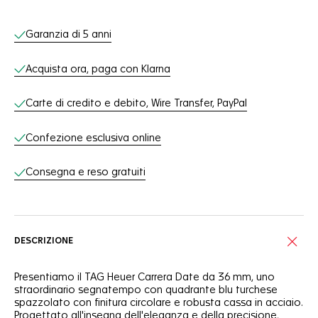
Servizi online
Garanzia di 5 anni
Acquista ora, paga con Klarna
Carte di credito e debito, Wire Transfer, PayPal
Confezione esclusiva online
Consegna e reso gratuiti
DESCRIZIONE
Presentiamo il TAG Heuer Carrera Date da 36 mm, uno
straordinario segnatempo con quadrante blu turchese
spazzolato con finitura circolare e robusta cassa in acciaio.
Progettato all'insegna dell'eleganza e della precisione,