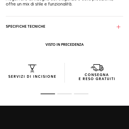
offre un mix di stile e funzionalità.
Il quadrante blu turchese sfumato e spazzolato con finitura
circolare e i dettagli rodiati garantiscono un'eccezionale
leggibilità e raffinatezza. Il datario a finestrella smussata a
SPECIFICHE TECNICHE
ore 6 e le lancette lucide delle ore e dei minuti con Super-
LumiNova® bianca contribuiscono al fascino del modello.
VISTO IN PRECEDENZA
Racchiuso in una montatura in acciaio lucido e finemente
satinato, questo orologio sfoggia un vetro zaffiro con
trattamento antiriflesso su entrambi i lati e un fondello in
vetro zaffiro. La corona in acciaio a ore 3 completa il
sofisticato modello offrendo un'impermeabilità fino a 50
metri.
CONSEGNA
SERVIZI DI INCISIONE
E RESO GRATUITI
Il bracciale in acciaio lucido e satinato con maglie a H offre
il massimo comfort. La fibbia pieghevole a farfalla in
acciaio con doppio pulsante di sicurezza e scudo TAG
Vai alla diapositiva 1
Vai alla diapositiva 2
Vai alla diapositiva 3
Heuer aggiunge un tocco di ergonomia ed eleganza.