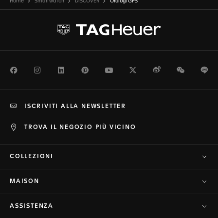
Home
Smartwatch
DISCOVER
Orologi GPS
Facebook
Instagram
LinkedIn
Pinterest
Youtube
Twitter
Weibo
WeChat
Li
ISCRIVITI ALLA NEWSLETTER
TROVA IL NEGOZIO PIÙ VICINO
COLLEZIONI
MAISON
ASSISTENZA