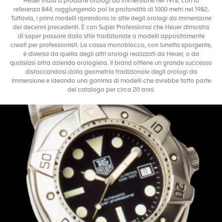
Heuer inizia a produrre orologi da immersione nel 1978, con la
referenza 844, raggiungendo poi la profondità di 1000 metri nel 1982.
Tuttavia, i primi modelli riprendono lo stile degli orologi da immersione
dei decenni precedenti. È con Super Professional che Heuer dimostra
di saper passare dallo stile tradizionale a modelli appositamente
creati per professionisti. La cassa monoblocco, con lunetta sporgente,
è diversa da quella degli altri orologi realizzati da Heuer, o da
qualsiasi altra azienda orologiera. Il brand ottiene un grande successo
distaccandosi dalla geometria tradizionale degli orologi da
immersione e ideando una gamma di modelli che avrebbe fatto parte
del catalogo per circa 20 anni.