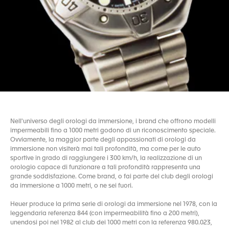
Nell'universo degli orologi da immersione, i brand che offrono modelli
impermeabili fino a 1000 metri godono di un riconoscimento speciale.
Ovviamente, la maggior parte degli appassionati di orologi da
immersione non visiterà mai tali profondità, ma come per le auto
sportive in grado di raggiungere i 300 km/h, la realizzazione di un
orologio capace di funzionare a tali profondità rappresenta una
grande soddisfazione. Come brand, o fai parte del club degli orologi
da immersione a 1000 metri, o ne sei fuori.
Heuer produce la prima serie di orologi da immersione nel 1978, con la
leggendaria referenza 844 (con impermeabilità fino a 200 metri),
unendosi poi nel 1982 al club dei 1000 metri con la referenza 980.023,