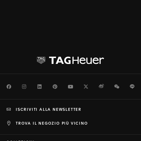
Facebook
Instagram
LinkedIn
Pinterest
Youtube
Twitter
Weibo
WeChat
Li
ISCRIVITI ALLA NEWSLETTER
TROVA IL NEGOZIO PIÙ VICINO