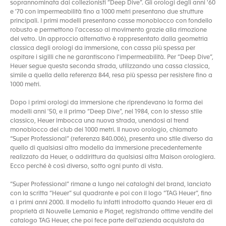
soprannominata dai collezionisti “Deep Dive”. Gli orologi degli anni '60
e '70 con impermeabilità fino a 1000 metri presentano due strutture
principali. I primi modelli presentano casse monoblocco con fondello
robusto e permettono l'accesso al movimento grazie alla rimozione
del vetro. Un approccio alternativo è rappresentato dalla geometria
classica degli orologi da immersione, con cassa più spessa per
ospitare i sigilli che ne garantiscono l'impermeabilità. Per “Deep Dive”,
Heuer segue questa seconda strada, utilizzando una cassa classica,
simile a quella della referenza 844, resa più spessa per resistere fino a
1000 metri.
Dopo i primi orologi da immersione che riprendevano la forma dei
modelli anni '50, e il primo “Deep Dive”, nel 1984, con lo stesso stile
classico, Heuer imbocca una nuova strada, unendosi al trend
monoblocco del club dei 1000 metri. Il nuovo orologio, chiamato
“Super Professional” (referenza 840.006), presenta uno stile diverso da
quello di qualsiasi altro modello da immersione precedentemente
realizzato da Heuer, o addirittura da qualsiasi altra Maison orologiera.
Ecco perché è così diverso, sotto ogni punto di vista.
“Super Professional” rimane a lungo nei cataloghi del brand, lanciato
con la scritta “Heuer” sul quadrante e poi con il logo “TAG Heuer”, fino
a i primi anni 2000. Il modello fu infatti introdotto quando Heuer era di
proprietà di Nouvelle Lemania e Piaget, registrando ottime vendite del
catalogo TAG Heuer, che poi fece parte dell'azienda acquistata da