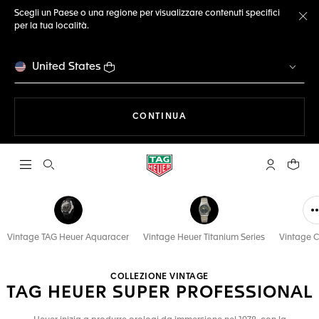
Scegli un Paese o una regione per visualizzare contenuti specifici
per la tua località.
Ch
United States
A NAVIGARE SUL SITO
CONTINUA
Apri la ricerca
L'account 
Il tuo
Vintage TAG Heuer Aquaracer
Vintage Heuer Titanium Series
Vintage C
COLLEZIONE VINTAGE
TAG HEUER SUPER PROFESSIONAL