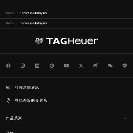
Home
Stores in Malaysia
Home
Stores in
Malaysia
Facebook
Instagram
LinkedIn
Pinterest
Youtube
Twitter
Weibo
WeChat
Li
訂閱新聞通訊
尋找鄰近的專賣店
作品系列