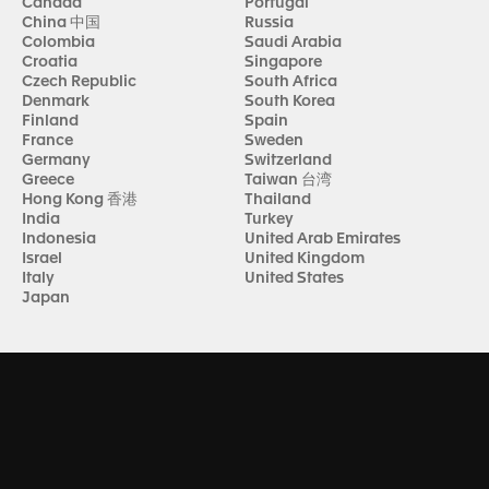
Canada
Portugal
China 中国
Russia
Colombia
Saudi Arabia
Croatia
Singapore
Czech Republic
South Africa
Denmark
South Korea
Finland
Spain
France
Sweden
Germany
Switzerland
Greece
Taiwan 台湾
Hong Kong 香港
Thailand
India
Turkey
Indonesia
United Arab Emirates
Israel
United Kingdom
Italy
United States
Japan