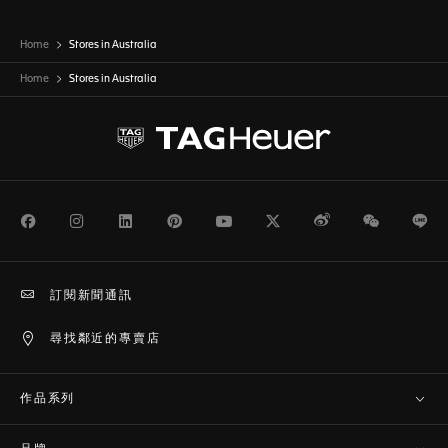
Home
Stores in Australia
Home
Stores in
Australia
Facebook
Instagram
LinkedIn
Pinterest
Youtube
Twitter
Weibo
WeChat
Li
訂閱新聞通訊
尋找鄰近的專賣店
作品系列