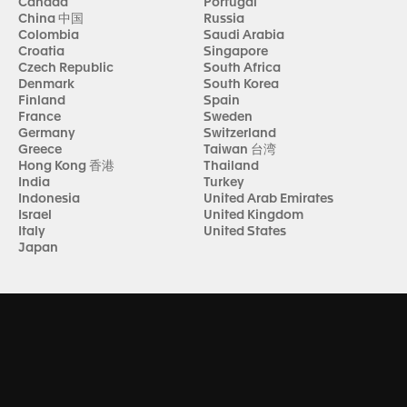
Canada
Portugal
China 中国
Russia
Colombia
Saudi Arabia
Croatia
Singapore
Czech Republic
South Africa
Denmark
South Korea
Finland
Spain
France
Sweden
Germany
Switzerland
Greece
Taiwan 台湾
Hong Kong 香港
Thailand
India
Turkey
Indonesia
United Arab Emirates
Israel
United Kingdom
Italy
United States
Japan