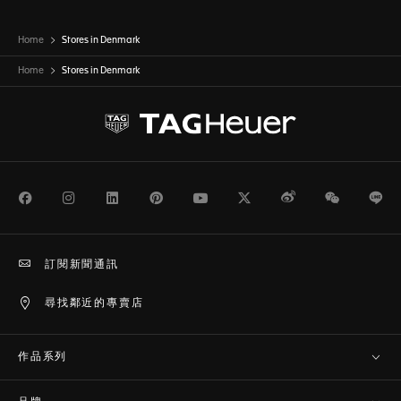
Home
Stores in Denmark
Home
Stores in
Denmark
Facebook
Instagram
LinkedIn
Pinterest
Youtube
Twitter
Weibo
WeChat
Li
訂閱新聞通訊
尋找鄰近的專賣店
作品系列