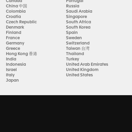
Canada
Portugal
China 中国
Russia
Colombia
Saudi Arabia
Croatia
Singapore
Czech Republic
South Africa
Denmark
South Korea
Finland
Spain
France
Sweden
Germany
Switzerland
Greece
Taiwan 台湾
Hong Kong 香港
Thailand
India
Turkey
Indonesia
United Arab Emirates
Israel
United Kingdom
Italy
United States
Japan